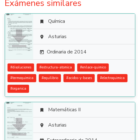
Exámenes similares
Química


Asturias

Ordinaria de 2014

#
disoluciones
#
estructura-atomica
#
enlace-quimico
#
termoquimica
#
equilibrio
#
acidos-y-bases
#
electroquimica
#
organica
Matemáticas II


Asturias
