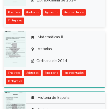
Extraordinaria de 2014

#
matrices
#
sistemas
#
geometria
#
representacion
#
integrales
Matemáticas II


Asturias

Ordinaria de 2014

#
matrices
#
sistemas
#
geometria
#
representacion
#
integrales
Historia de España
