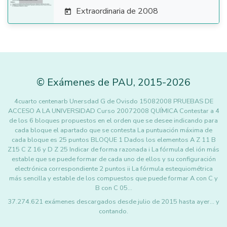
Extraordinaria de 2008

©
Exámenes de PAU
,
2015
-2026
4cuarto centenarb Unersdad G de Ovisdo 15082008 PRUEBAS DE
ACCESO A LA UNIVERSIDAD Curso 20072008 QUÍMICA Contestar a 4
de los 6 bloques propuestos en el orden que se desee indicando para
cada bloque el apartado que se contesta La puntuación máxima de
cada bloque es 25 puntos BLOQUE 1 Dados los elementos A Z 11 B
Z15 C Z 16 y D Z 25 Indicar de forma razonada i La fórmula del ión más
estable que se puede formar de cada uno de ellos y su configuración
electrónica correspondiente 2 puntos ii La fórmula estequiométrica
más sencilla y estable de los compuestos que puede formar A con C y
B con C 05…
37.274.621 exámenes descargados desde julio de 2015 hasta ayer... y
contando.