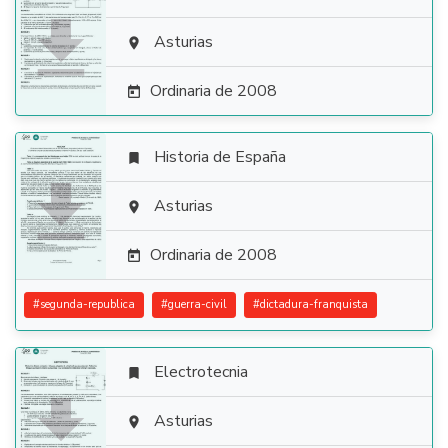

Asturias

Ordinaria de 2008

Historia de España


Asturias

Ordinaria de 2008

#
segunda-republica
#
guerra-civil
#
dictadura-franquista
Electrotecnia


Asturias
