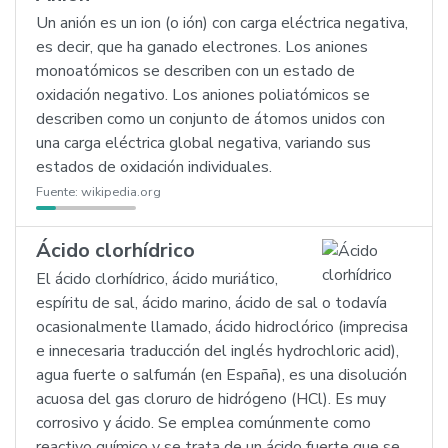
Un anión es un ion (o ión) con carga eléctrica negativa,
es decir, que ha ganado electrones. Los aniones
monoatómicos se describen con un estado de
oxidación negativo. Los aniones poliatómicos se
describen como un conjunto de átomos unidos con
una carga eléctrica global negativa, variando sus
estados de oxidación individuales.
Fuente:
wikipedia.org
Ácido clorhídrico
El ácido clorhídrico, ácido muriático,
espíritu de sal, ácido marino, ácido de sal o todavía
ocasionalmente llamado, ácido hidroclórico (imprecisa
e innecesaria traducción del inglés hydrochloric acid),
agua fuerte o salfumán (en España), es una disolución
acuosa del gas cloruro de hidrógeno (HCl). Es muy
corrosivo y ácido. Se emplea comúnmente como
reactivo químico y se trata de un ácido fuerte que se