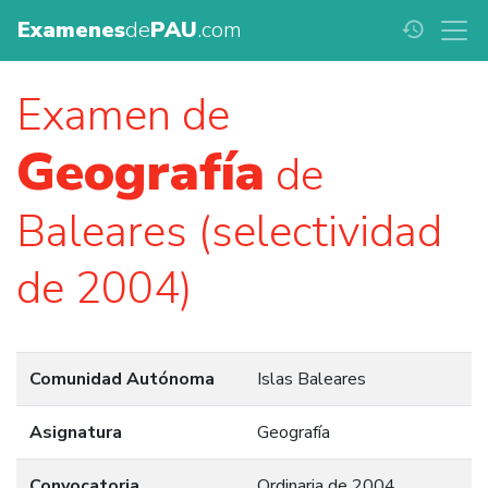
Examenes
de
PAU
.com
history
Examen de
Geografía
de
Baleares (selectividad
de 2004)
Comunidad Autónoma
Islas Baleares
Asignatura
Geografía
Convocatoria
Ordinaria de 2004