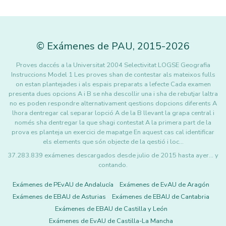
©
Exámenes de PAU
,
2015
-2026
Proves daccés a la Universitat 2004 Selectivitat LOGSE Geografia
Instruccions Model 1 Les proves shan de contestar als mateixos fulls
on estan plantejades i als espais preparats a lefecte Cada examen
presenta dues opcions A i B se nha descollir una i sha de rebutjar laltra
no es poden respondre alternativament qestions dopcions diferents A
lhora dentregar cal separar lopció A de la B llevant la grapa central i
només sha dentregar la que shagi contestat A la primera part de la
prova es planteja un exercici de mapatge En aquest cas cal identificar
els elements que són objecte de la qestió i loc…
37.283.839 exámenes descargados desde julio de 2015 hasta ayer... y
contando.
Exámenes de PEvAU de Andalucía
Exámenes de EvAU de Aragón
Exámenes de EBAU de Asturias
Exámenes de EBAU de Cantabria
Exámenes de EBAU de Castilla y León
Exámenes de EvAU de Castilla-La Mancha