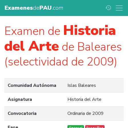
Examenes
de
PAU
.com
history
Historia
Examen de
del Arte
de Baleares
(selectividad de 2009)
Comunidad Autónoma
Islas Baleares
Asignatura
Historia del Arte
Convocatoria
Ordinaria de 2009
Fase
General
Específica