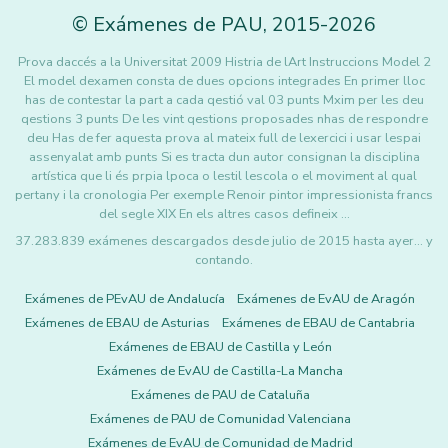
©
Exámenes de PAU
,
2015
-2026
Prova daccés a la Universitat 2009 Histria de lArt Instruccions Model 2
El model dexamen consta de dues opcions integrades En primer lloc
has de contestar la part a cada qestió val 03 punts Mxim per les deu
qestions 3 punts De les vint qestions proposades nhas de respondre
deu Has de fer aquesta prova al mateix full de lexercici i usar lespai
assenyalat amb punts Si es tracta dun autor consignan la disciplina
artística que li és prpia lpoca o lestil lescola o el moviment al qual
pertany i la cronologia Per exemple Renoir pintor impressionista francs
del segle XIX En els altres casos defineix …
37.283.839 exámenes descargados desde julio de 2015 hasta ayer... y
contando.
Exámenes de PEvAU de Andalucía
Exámenes de EvAU de Aragón
Exámenes de EBAU de Asturias
Exámenes de EBAU de Cantabria
Exámenes de EBAU de Castilla y León
Exámenes de EvAU de Castilla-La Mancha
Exámenes de PAU de Cataluña
Exámenes de PAU de Comunidad Valenciana
Exámenes de EvAU de Comunidad de Madrid