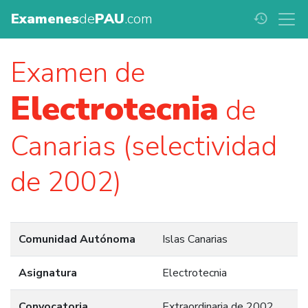
Examenes
de
PAU
.com
history
Examen de
Electrotecnia
de
Canarias (selectividad
de 2002)
Comunidad Autónoma
Islas Canarias
Asignatura
Electrotecnia
Convocatoria
Extraordinaria de 2002