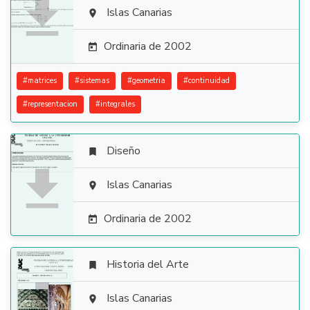

Islas Canarias

Ordinaria de 2002

#
matrices
#
sistemas
#
geometria
#
continuidad
#
representacion
#
integrales
Diseño


Islas Canarias

Ordinaria de 2002

Historia del Arte


Islas Canarias
