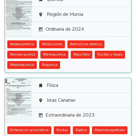

Región de Murcia

Ordinaria de 2024

#
estequiometria
#
disoluciones
#
estructura-atomica
#
enlace-quimico
#
termoquimica
#
equilibrio
#
acidos-y-bases
#
electroquimica
#
organica
Física


Islas Canarias

Extraordinaria de 2023

#
interaccion-gravitatoria
#
ondas
#
optica
#
electromagnetismo