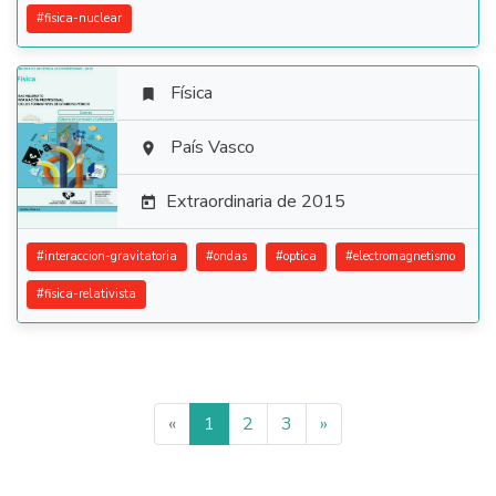
#
fisica-nuclear
Física


País Vasco

Extraordinaria de 2015

#
interaccion-gravitatoria
#
ondas
#
optica
#
electromagnetismo
#
fisica-relativista
«
1
2
3
»