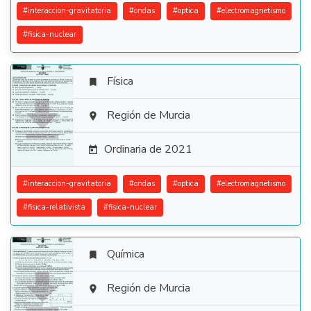
#
interaccion-gravitatoria
#
ondas
#
optica
#
electromagnetismo
#
fisica-nuclear
Física


Región de Murcia

Ordinaria de 2021

#
interaccion-gravitatoria
#
ondas
#
optica
#
electromagnetismo
#
fisica-relativista
#
fisica-nuclear
Química


Región de Murcia
