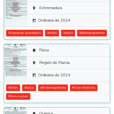

Extremadura

Ordinaria de 2024

#
interaccion-gravitatoria
#
ondas
#
optica
#
electromagnetismo
Física


Región de Murcia

Ordinaria de 2024

#
ondas
#
optica
#
electromagnetismo
#
fisica-relativista
#
fisica-nuclear
Química
