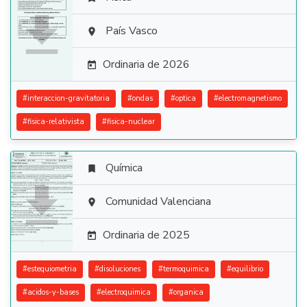

País Vasco

Ordinaria de 2026

#
interaccion-gravitatoria
#
ondas
#
optica
#
electromagnetismo
#
fisica-relativista
#
fisica-nuclear
Química


Comunidad Valenciana

Ordinaria de 2025

#
estequiometria
#
disoluciones
#
termoquimica
#
equilibrio
#
acidos-y-bases
#
electroquimica
#
organica