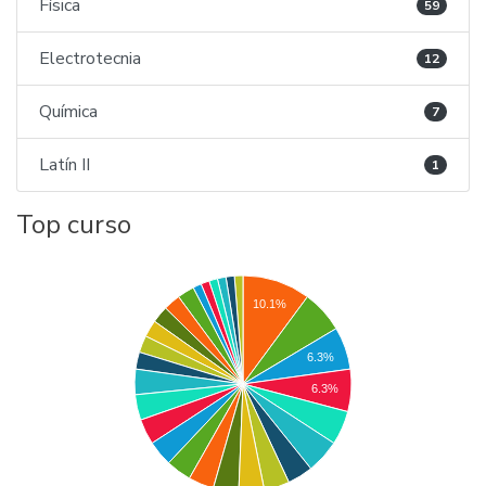
Física
59
Electrotecnia
12
Química
7
Latín II
1
Top curso
10.1%
6.3%
6.3%