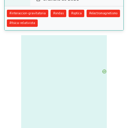
#
interaccion-gravitatoria
#
ondas
#
optica
#
electromagnetismo
#
fisica-relativista