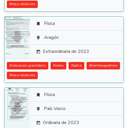
#
fisica-relativista
Física


Aragón

Extraordinaria de 2023

#
interaccion-gravitatoria
#
ondas
#
optica
#
electromagnetismo
#
fisica-relativista
Física


País Vasco

Ordinaria de 2023
