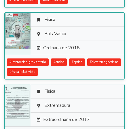
#
fisica-relativista
#
fisica-nuclear
Física


País Vasco

Ordinaria de 2018

#
interaccion-gravitatoria
#
ondas
#
optica
#
electromagnetismo
#
fisica-relativista
Física


Extremadura

Extraordinaria de 2017
