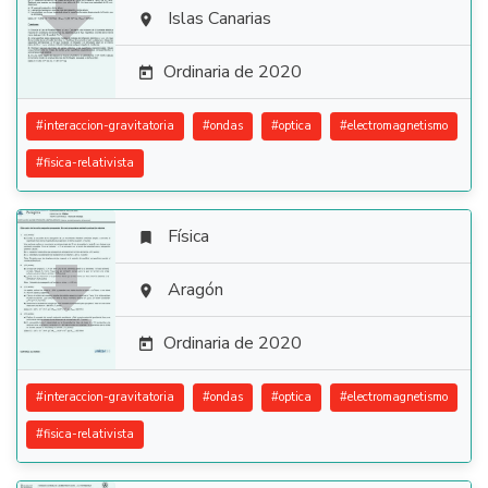

Islas Canarias

Ordinaria de 2020

#
interaccion-gravitatoria
#
ondas
#
optica
#
electromagnetismo
#
fisica-relativista
Física


Aragón

Ordinaria de 2020

#
interaccion-gravitatoria
#
ondas
#
optica
#
electromagnetismo
#
fisica-relativista