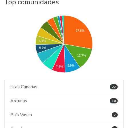
Top comunidades
27.8%
5.1%
5.1%
12.7%
8.9%
7.6%
Islas Canarias
22
Asturias
10
País Vasco
7