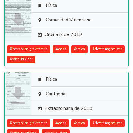
Física


Comunidad Valenciana

Ordinaria de 2019

#
interaccion-gravitatoria
#
ondas
#
optica
#
electromagnetismo
#
fisica-nuclear
Física


Cantabria

Extraordinaria de 2019

#
interaccion-gravitatoria
#
ondas
#
optica
#
electromagnetismo