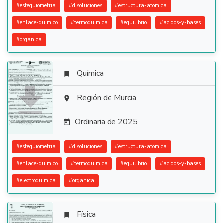
#
estequiometria
#
disoluciones
#
estructura-atomica
#
enlace-quimico
#
termoquimica
#
equilibrio
#
acidos-y-bases
#
organica
Química


Región de Murcia

Ordinaria de 2025

#
estequiometria
#
disoluciones
#
estructura-atomica
#
enlace-quimico
#
termoquimica
#
equilibrio
#
acidos-y-bases
#
electroquimica
#
organica
Física
