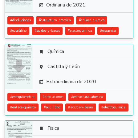
Ordinaria de 2021

#
disoluciones
#
estructura-atomica
#
enlace-quimico
#
equilibrio
#
acidos-y-bases
#
electroquimica
#
organica
Química


Castilla y León

Extraordinaria de 2020

#
estequiometria
#
disoluciones
#
estructura-atomica
#
enlace-quimico
#
equilibrio
#
acidos-y-bases
#
electroquimica
Física
