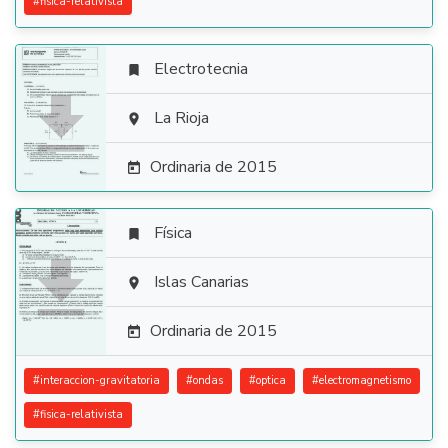
#
fisica-relativista
Electrotecnia


La Rioja

Ordinaria de 2015

Física


Islas Canarias

Ordinaria de 2015

#
interaccion-gravitatoria
#
ondas
#
optica
#
electromagnetismo
#
fisica-relativista