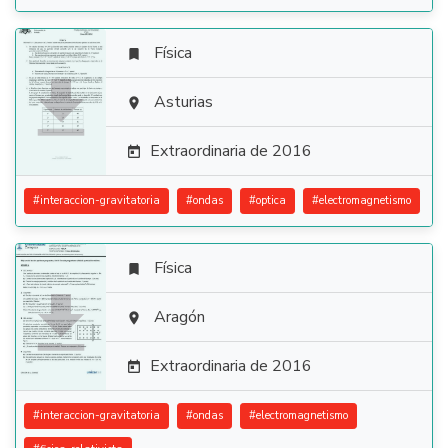
Física


Asturias

Extraordinaria de 2016

#
interaccion-gravitatoria
#
ondas
#
optica
#
electromagnetismo
Física


Aragón

Extraordinaria de 2016

#
interaccion-gravitatoria
#
ondas
#
electromagnetismo