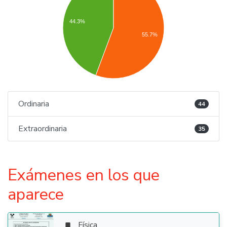
44.3%
55.7%
Ordinaria
44
Extraordinaria
35
Exámenes en los que
aparece
Física
