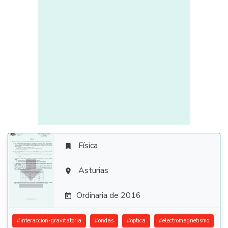
Física


Asturias

Ordinaria de 2016

#
interaccion-gravitatoria
#
ondas
#
optica
#
electromagnetismo