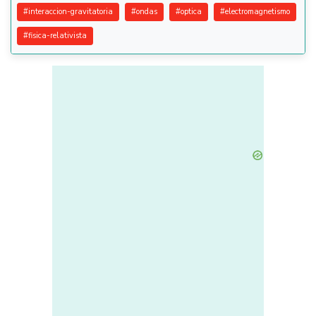
#
interaccion-gravitatoria
#
ondas
#
optica
#
electromagnetismo
#
fisica-relativista