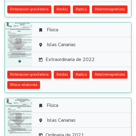
#
interaccion-gravitatoria
#
ondas
#
optica
#
electromagnetismo
Física


Islas Canarias

Extraordinaria de 2022

#
interaccion-gravitatoria
#
ondas
#
optica
#
electromagnetismo
#
fisica-relativista
Física


Islas Canarias

Ordinaria de 2021
