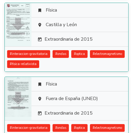
Física


Castilla y León

Extraordinaria de 2015

#
interaccion-gravitatoria
#
ondas
#
optica
#
electromagnetismo
#
fisica-relativista
Física


Fuera de España (UNED)

Extraordinaria de 2015

#
interaccion-gravitatoria
#
ondas
#
optica
#
electromagnetismo