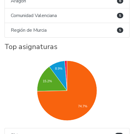
Aragón
6
Comunidad Valenciana
5
Región de Murcia
5
Top asignaturas
8.9%
15.2%
74.7%