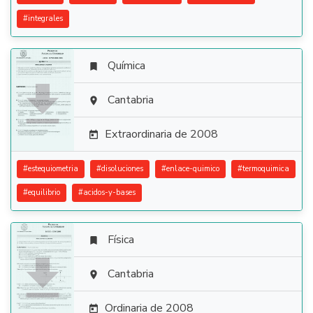
#
integrales
Química


Cantabria

Extraordinaria de 2008

#
estequiometria
#
disoluciones
#
enlace-quimico
#
termoquimica
#
equilibrio
#
acidos-y-bases
Física


Cantabria

Ordinaria de 2008
