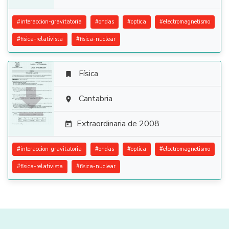
#
interaccion-gravitatoria
#
ondas
#
optica
#
electromagnetismo
#
fisica-relativista
#
fisica-nuclear
Física


Cantabria

Extraordinaria de 2008

#
interaccion-gravitatoria
#
ondas
#
optica
#
electromagnetismo
#
fisica-relativista
#
fisica-nuclear