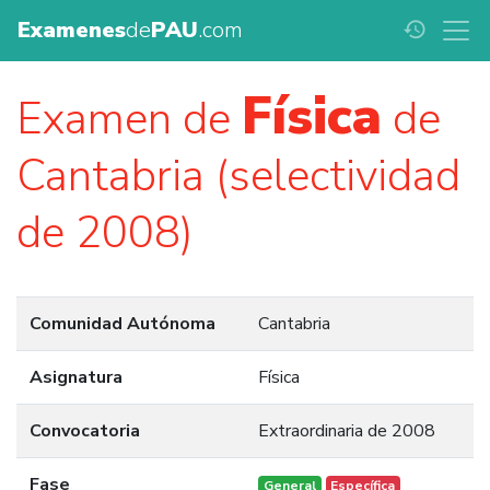
Examenes
de
PAU
.com
history
Física
Examen de
de
Cantabria (selectividad
de 2008)
Comunidad Autónoma
Cantabria
Asignatura
Física
Convocatoria
Extraordinaria de 2008
Fase
General
Específica