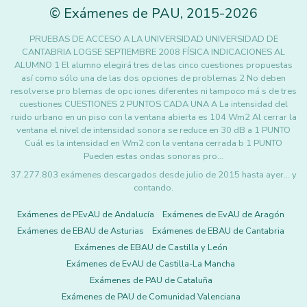
©
Exámenes de PAU
,
2015
-2026
PRUEBAS DE ACCESO A LA UNIVERSIDAD UNIVERSIDAD DE
CANTABRIA LOGSE SEPTIEMBRE 2008 FÍSICA INDICACIONES AL
ALUMNO 1 El alumno elegirá tres de las cinco cuestiones propuestas
así como sólo una de las dos opciones de problemas 2 No deben
resolverse pro blemas de opc iones diferentes ni tampoco má s de tres
cuestiones CUESTIONES 2 PUNTOS CADA UNA A La intensidad del
ruido urbano en un piso con la ventana abierta es 104 Wm2 Al cerrar la
ventana el nivel de intensidad sonora se reduce en 30 dB a 1 PUNTO
Cuál es la intensidad en Wm2 con la ventana cerrada b 1 PUNTO
Pueden estas ondas sonoras pro…
37.277.803 exámenes descargados desde julio de 2015 hasta ayer... y
contando.
Exámenes de PEvAU de Andalucía
Exámenes de EvAU de Aragón
Exámenes de EBAU de Asturias
Exámenes de EBAU de Cantabria
Exámenes de EBAU de Castilla y León
Exámenes de EvAU de Castilla-La Mancha
Exámenes de PAU de Cataluña
Exámenes de PAU de Comunidad Valenciana