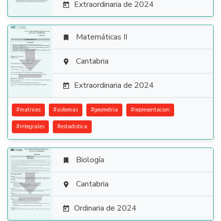
Extraordinaria de 2024

Matemáticas II


Cantabria

Extraordinaria de 2024

#
matrices
#
sistemas
#
geometria
#
representacion
#
integrales
#
estadistica
Biología


Cantabria

Ordinaria de 2024
