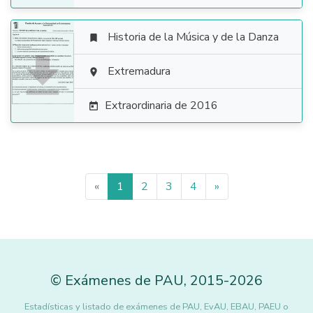
Historia de la Música y de la Danza


Extremadura

Extraordinaria de 2016

«
1
2
3
4
»
©
Exámenes de PAU
,
2015
-2026
Estadísticas y listado de exámenes de PAU, EvAU, EBAU, PAEU o