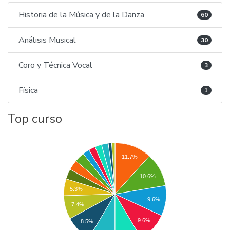
Historia de la Música y de la Danza
60
Análisis Musical
30
Coro y Técnica Vocal
3
Física
1
Top curso
11.7%
10.6%
5.3%
9.6%
7.4%
9.6%
8.5%