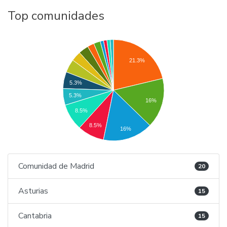
Top comunidades
21.3%
5.3%
5.3%
16%
8.5%
8.5%
16%
Comunidad de Madrid
20
Asturias
15
Cantabria
15