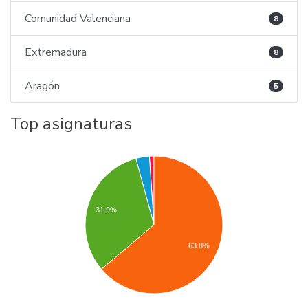
Comunidad Valenciana
8
Extremadura
8
Aragón
5
Top asignaturas
31.9%
63.8%