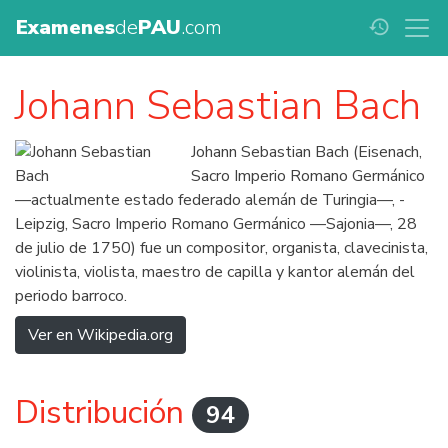
Examenes
de
PAU
.com
history
Johann Sebastian Bach
Johann Sebastian Bach (Eisenach,
Sacro Imperio Romano Germánico
—actualmente estado federado alemán de Turingia—, -
Leipzig, Sacro Imperio Romano Germánico —Sajonia—, 28
de julio de 1750) fue un compositor, organista, clavecinista,
violinista, violista, maestro de capilla y kantor alemán del
periodo barroco.
Ver en Wikipedia.org
Distribución
94