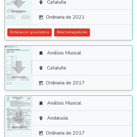

Cataluña

Ordinaria de 2021

#
interaccion-gravitatoria
#
electromagnetismo
Análisis Musical


Cataluña

Ordinaria de 2017

Análisis Musical


Andalucía

Ordinaria de 2017
