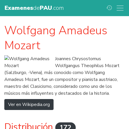
Examenes
de
PAU
.com
history
Wolfgang Amadeus
Mozart
Joannes Chrysostomus
Wolfgangus Theophilus Mozart
(Salzburgo, -Viena), más conocido como Wolfgang
Amadeus Mozart, fue un compositor y pianista austriaco,
maestro del Clasicismo, considerado como uno de los
músicos más influyentes y destacados de la historia.
Ver en Wikipedia.org
Distribución
172