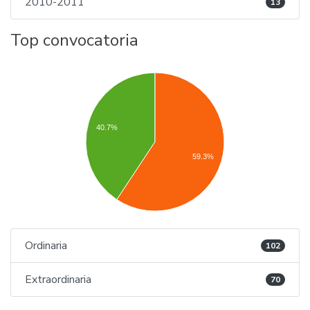
2010-2011
13
Top convocatoria
40.7%
59.3%
Ordinaria
102
Extraordinaria
70