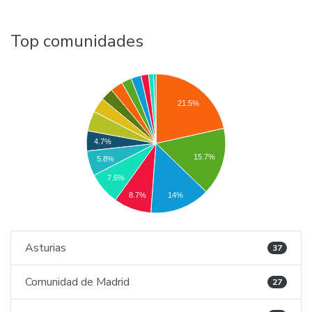
Top comunidades
21.5%
4.7%
15.7%
5.8%
7.6%
14%
8.7%
Asturias
37
Comunidad de Madrid
27