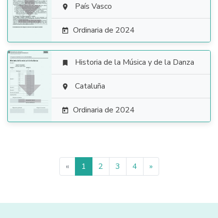

País Vasco

Ordinaria de 2024

Historia de la Música y de la Danza


Cataluña

Ordinaria de 2024

«
1
2
3
4
»