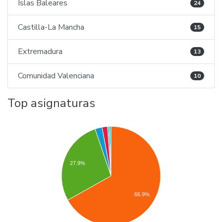
Islas Baleares
24
Castilla-La Mancha
15
Extremadura
13
Comunidad Valenciana
10
Top asignaturas
27.9%
66.9%