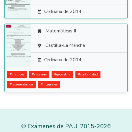
Ordinaria de 2014

Matemáticas II


Castilla-La Mancha

Ordinaria de 2014

#
matrices
#
sistemas
#
geometria
#
continuidad
#
representacion
#
integrales
©
Exámenes de PAU
,
2015
-2026