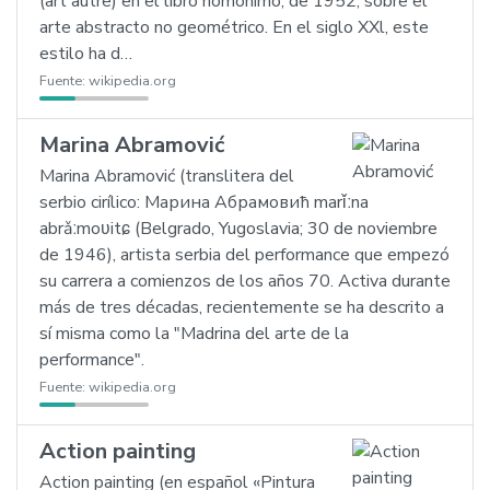
(art autre) en el libro homónimo, de 1952, sobre el
arte abstracto no geométrico. En el siglo XXl, este
estilo ha d…
Fuente:
wikipedia.org
Marina Abramović
Marina Abramović (translitera del
serbio cirílico: Марина Абрамовић marǐːna
abrǎːmoʋitɕ (Belgrado, Yugoslavia; 30 de noviembre
de 1946), artista serbia del performance que empezó
su carrera a comienzos de los años 70. Activa durante
más de tres décadas, recientemente se ha descrito a
sí misma como la "Madrina del arte de la
performance".
Fuente:
wikipedia.org
Action painting
Action painting (en español «Pintura