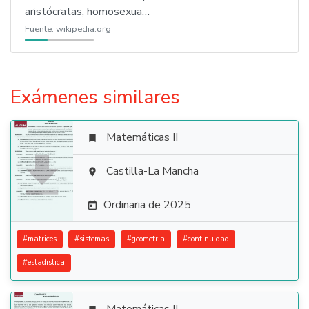
aristócratas, homosexua…
Fuente:
wikipedia.org
Exámenes similares
Matemáticas II


Castilla-La Mancha

Ordinaria de 2025

#
matrices
#
sistemas
#
geometria
#
continuidad
#
estadistica