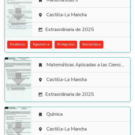
Matemáticas II


Castilla-La Mancha

Extraordinaria de 2025

#
sistemas
#
geometria
#
integrales
#
estadistica
Matemáticas Aplicadas a las Ciencias Sociales


Castilla-La Mancha

Extraordinaria de 2025

Química


Castilla-La Mancha
