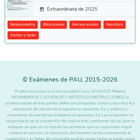
Extraordinaria de 2025

#
estequiometria
#
disoluciones
#
enlace-quimico
#
equilibrio
#
acidos-y-bases
©
Exámenes de PAU
,
2015
-2026
Prueba de acceso a la Universidad Curso 20242025 Materia
MOVIMIENTOS CULTURALES Y ARTÍSTICOS INSTRUCCIONES La
prueba consta de tres partes definición preguntas cortas y tipo test 4 p
realización de una de las preguntas propuestas 3 p y análisis y
comentario de una de las imágenes propuestas 3 p Las preguntas se
responderán en el cuadernillo No realice más cuestiones de las que se
indiquen ya que se corregirán las primeras que se respondan según
indique el ejercicio La resolución del examen se hace siempre en el
cuadernillo Las faltas de ortografía podrán restar hasta un punto como