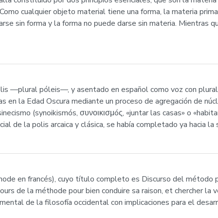
lla constituido por dos principios esenciales, que son la materia
 Como cualquier objeto material tiene una forma, la materia prima
arse sin forma y la forma no puede darse sin materia. Mientras q
lis —plural póleis—, y asentado en español como voz con plural 
das en la Edad Oscura mediante un proceso de agregación de núc
necismo (synoikismós, συνοικισμóς, «juntar las casas» o «habitar 
cial de la polis arcaica y clásica, se había completado ya hacia la
ode en francés), cuyo título completo es Discurso del método pa
cours de la méthode pour bien conduire sa raison, et chercher la vé
ntal de la filosofía occidental con implicaciones para el desarroll