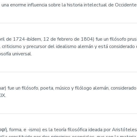
o una enorme influencia sobre la historia intelectual de Occident
il de 1724-ibídem, 12 de febrero de 1804) fue un filósofo prusia
 criticismo y precursor del idealismo alemán y está considerad
sofía universal.
r) fue un filósofo, poeta, músico y filólogo alemán, considerad
IX.
φή, forma, e -ismo) es la teoría filosófica ideada por Aristótele