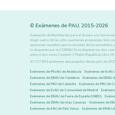
©
Exámenes de PAU
,
2015
-2026
Evaluación de Bachillerato para el Acceso a la Universi
elegir cuatro de las ocho cuestiones propuestas Solo se 
aparezcan resueltos que no excedan de los permitidos y
lo dispuesto por la COEBAU Si se eligieran las dos cu
entre sí dos veces Cuestión 1 Platón República Libro VI
37.277.803 exámenes descargados desde julio de 2015 h
Exámenes de PEvAU de Andalucía
Exámenes de EvAU 
Exámenes de EBAU de Cantabria
Exámenes de EBAU de
Exámenes de PAU de Cataluña
Exámenes de PAU de C
Exámenes de EvAU de Comunidad de Madrid
Exámene
Exámenes de EBAU de Fuera de España (UNED)
Exámen
Exámenes de EBAU de Islas Canarias
Exámenes de EBA
Exámenes de EAU de País Vasco
Exámenes de EBAU de