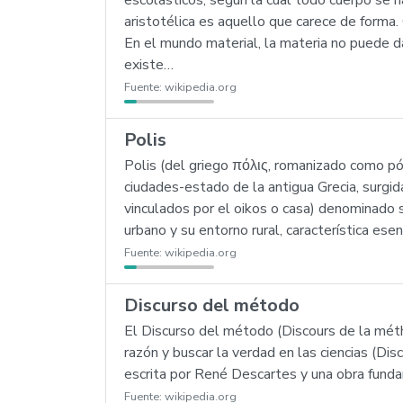
escolásticos, según la cual todo cuerpo se ha
aristotélica es aquello que carece de forma.
En el mundo material, la materia no puede d
existe…
Fuente:
wikipedia.org
Polis
Polis (del griego πόλις, romanizado como pó
ciudades-estado de la antigua Grecia, surgi
vinculados por el oikos o casa) denominado si
urbano y su entorno rural, característica esen
Fuente:
wikipedia.org
Discurso del método
El Discurso del método (Discours de la méth
razón y buscar la verdad en las ciencias (Dis
escrita por René Descartes y una obra fundame
Fuente:
wikipedia.org