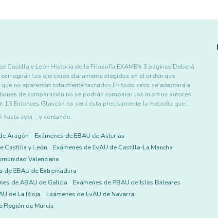
dad Castilla y León Historia de la Filosofía EXAMEN 3 páginas Deberá
corregirán los ejercicios claramente elegidos en el orden que
 que no aparezcan totalmente tachados En todo caso se adaptará a
estiones de comparación no se podrán comparar los mismos autores
I n 13 Entonces Glaucón no será ésta precisamente la melodía que…
asta ayer... y contando.
de Aragón
Exámenes de EBAU de Asturias
 Castilla y León
Exámenes de EvAU de Castilla-La Mancha
omunidad Valenciana
s de EBAU de Extremadura
es de ABAU de Galicia
Exámenes de PBAU de Islas Baleares
U de La Rioja
Exámenes de EvAU de Navarra
 Región de Murcia