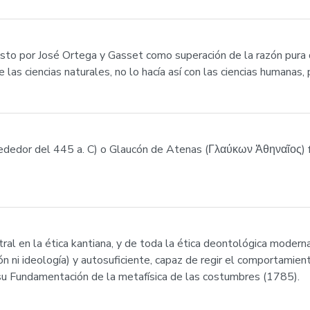
esto por José Ortega y Gasset como superación de la razón pura
las ciencias naturales, no lo hacía así con las ciencias humanas, 
ededor del 445 a. C) o Glaucón de Atenas (Γλαύκων Ἀθηναῖος) fue
tral en la ética kantiana, y de toda la ética deontológica moder
n ni ideología) y autosuficiente, capaz de regir el comportamie
su Fundamentación de la metafísica de las costumbres (1785).