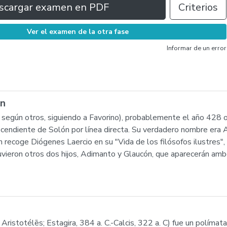
scargar examen en PDF
Criterios
Ver el examen de la otra fase
Informar de un error
ón
 según otros, siguiendo a Favorino), probablemente el año 428 o 
scendiente de Solón por línea directa. Su verdadero nombre era A
n recoge Diógenes Laercio en su "Vida de los filósofos ilustres"
tuvieron otros dos hijos, Adimanto y Glaucón, que aparecerán am
ristotélēs; Estagira, 384 a. C.-Calcis, 322 a. C) fue un polímata: 