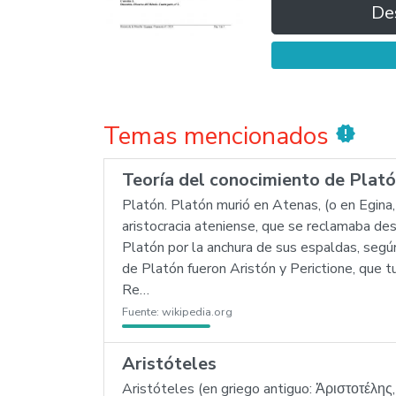
De
Temas mencionados
new_releases
Teoría del conocimiento de Plat
Platón. Platón murió en Atenas, (o en Egina,
aristocracia ateniense, que se reclamaba de
Platón por la anchura de sus espaldas, segú
de Platón fueron Aristón y Perictione, que 
Re…
Fuente:
wikipedia.org
Aristóteles
Aristóteles (en griego antiguo: Ἀριστοτέλης, A