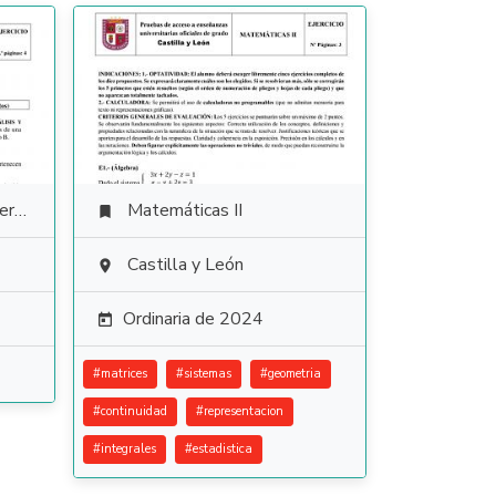
ura
Matemáticas II

Castilla y León

Ordinaria de 2024

#
matrices
#
sistemas
#
geometria
#
continuidad
#
representacion
#
integrales
#
estadistica