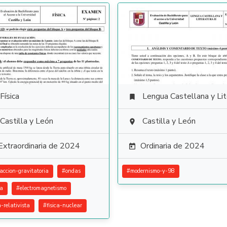
Física
Lengua Castellana y Literat

Castilla y León
Castilla y León

Extraordinaria de 2024
Ordinaria de 2024

raccion-gravitatoria
#
ondas
#
modernismo-y-98
ca
#
electromagnetismo
a-relativista
#
fisica-nuclear