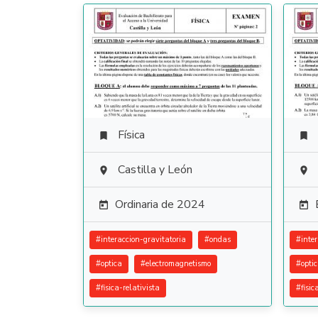
Física


Castilla y León


Ordinaria de 2024


#
interaccion-gravitatoria
#
ondas
#
inte
#
optica
#
electromagnetismo
#
opti
#
fisica-relativista
#
fisic