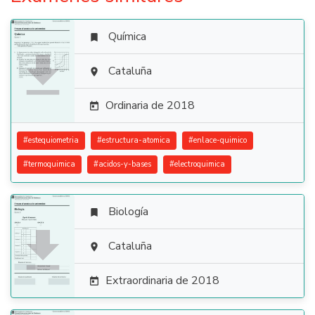
Química


Cataluña

Ordinaria de 2018

#
estequiometria
#
estructura-atomica
#
enlace-quimico
#
termoquimica
#
acidos-y-bases
#
electroquimica
Biología


Cataluña

Extraordinaria de 2018
