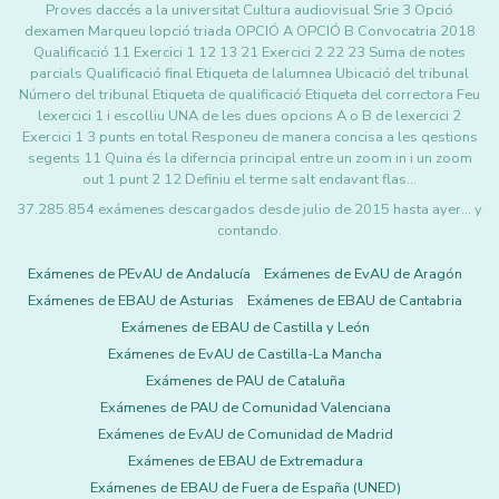
Proves daccés a la universitat Cultura audiovisual Srie 3 Opció
dexamen Marqueu lopció triada OPCIÓ A OPCIÓ B Convocatria 2018
Qualificació 11 Exercici 1 12 13 21 Exercici 2 22 23 Suma de notes
parcials Qualificació final Etiqueta de lalumnea Ubicació del tribunal
Número del tribunal Etiqueta de qualificació Etiqueta del correctora Feu
lexercici 1 i escolliu UNA de les dues opcions A o B de lexercici 2
Exercici 1 3 punts en total Responeu de manera concisa a les qestions
segents 11 Quina és la diferncia principal entre un zoom in i un zoom
out 1 punt 2 12 Definiu el terme salt endavant flas…
37.285.854 exámenes descargados desde julio de 2015 hasta ayer... y
contando.
Exámenes de PEvAU de Andalucía
Exámenes de EvAU de Aragón
Exámenes de EBAU de Asturias
Exámenes de EBAU de Cantabria
Exámenes de EBAU de Castilla y León
Exámenes de EvAU de Castilla-La Mancha
Exámenes de PAU de Cataluña
Exámenes de PAU de Comunidad Valenciana
Exámenes de EvAU de Comunidad de Madrid
Exámenes de EBAU de Extremadura
Exámenes de EBAU de Fuera de España (UNED)