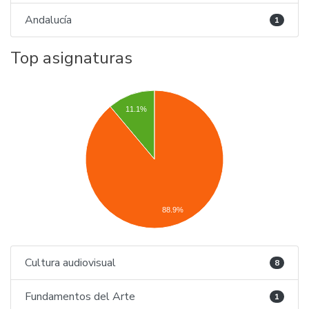
Andalucía
1
Top asignaturas
11.1%
88.9%
Cultura audiovisual
8
Fundamentos del Arte
1