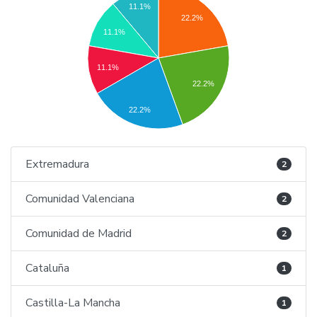
11.1%
22.2%
11.1%
11.1%
22.2%
22.2%
Extremadura
2
Comunidad Valenciana
2
Comunidad de Madrid
2
Cataluña
1
Castilla-La Mancha
1