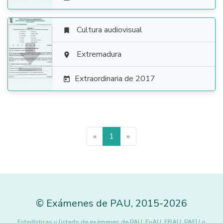
Cultura audiovisual


Extremadura

Extraordinaria de 2017

«
1
»
©
Exámenes de PAU
,
2015
-2026
Estadísticas y listado de exámenes de PAU, EvAU, EBAU, PAEU o