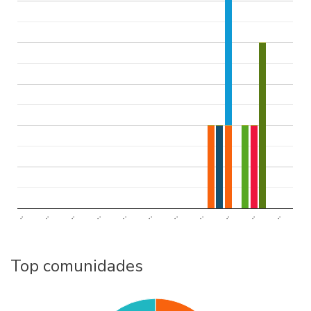
..
..
..
..
..
..
..
..
..
..
..
Top comunidades