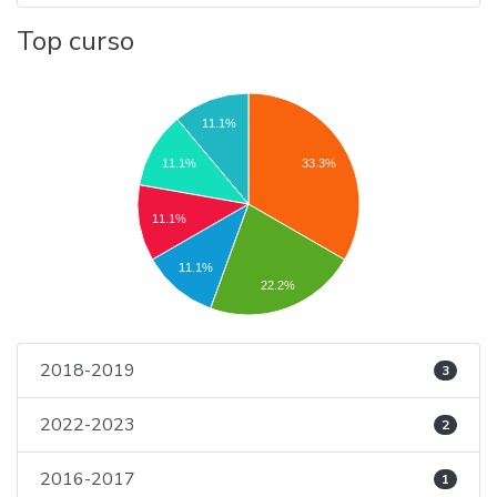
Top curso
11.1%
11.1%
33.3%
11.1%
11.1%
22.2%
2018-2019
3
2022-2023
2
2016-2017
1