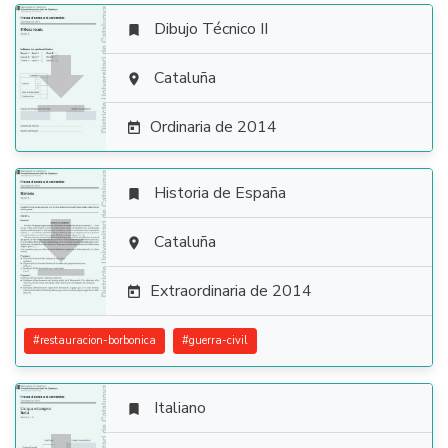
Dibujo Técnico II


Cataluña

Ordinaria de 2014

Historia de España


Cataluña

Extraordinaria de 2014

#
restauracion-borbonica
#
guerra-civil
Italiano
