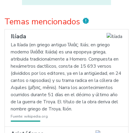
Temas mencionados
new_releases
Ilíada
La Ilíada (en griego antiguo Ἰλιάς: Iliás; en griego
moderno Ιλιάδα: Iliáda) es una epopeya griega,
atribuida tradicionalmente a Homero. Compuesta en
hexámetros dactílicos, consta de 15 693 versos
(divididos por los editores, ya en la antigüedad, en 24
cantos o rapsodias) y su trama radica en la cólera de
Aquiles (μῆνις, mênis). Narra los acontecimientos
ocurridos durante 51 días en el décimo y último año
de la guerra de Troya. El título de la obra deriva del
nombre griego de Troya, Ιlión.
Fuente:
wikipedia.org