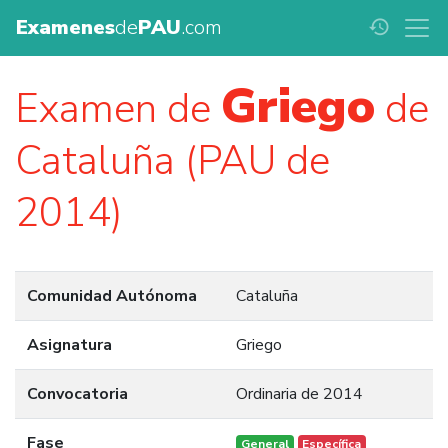
Examenes
de
PAU
.com
history
Griego
Examen de
de
Cataluña (PAU de
2014)
Comunidad Autónoma
Cataluña
Asignatura
Griego
Convocatoria
Ordinaria de 2014
Fase
General
Específica