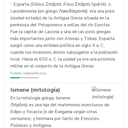
'. Esparta (Dórico Σπάρτα; Ático Σπάρτη Spártē), o
Lacedemonia (en griego Λακεδαιμονία), era una polis
(ciudad estado) de la Antigua Grecia situada en la
península del Peloponeso a orillas del río Eurotas.
Fue la capital de Laconia y una de las polis griegas
más importantes junto con Atenas y Tebas. Esparta
surgió como una entidad política en siglo X a. C.,
cuando los invasores dorios subyugaron a la población
local. Hacia el 650 a. C. la ciudad ya era una potencia
militar en el conjunto de la Antigua Grecia.
Fuente:
wikipedia.org
Ismene (mitología)
En la mitología griega, Ismene
(Ἰσμήνη) es una hija del matrimonio incestuoso de
Edipo y Yocasta (o de Eurigania según otras
versiones), y hermana por tanto de Eteocles,
Polinices y Antígona.