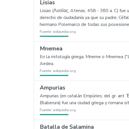
Lisias
Lisias (Λυσίας, Atenas, 458 - 380 a. C) fue 
derecho de ciudadanía ya que su padre, Céfalo
hermano Polemarco de todas sus posesiones.
Fuente:
wikipedia.org
Mnemea
En la mitología griega, Mneme o Mnemea ("L
Aedea.
Fuente:
wikipedia.org
Ampurias
Ampurias (en catalán Empúries; del gr. ant.
Blaberura) fue una ciudad griega y romana s
Fuente:
wikipedia.org
Batalla de Salamina