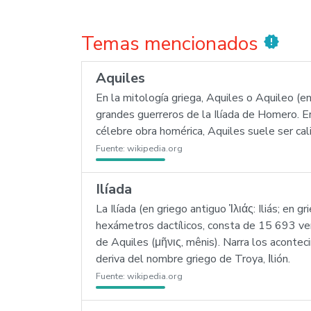
Temas mencionados
new_releases
Aquiles
En la mitología griega, Aquiles o Aquileo (e
grandes guerreros de la Ilíada de Homero. Er
célebre obra homérica, Aquiles suele ser cal
Fuente:
wikipedia.org
Ilíada
La Ilíada (en griego antiguo Ἰλιάς: Iliás; e
hexámetros dactílicos, consta de 15 693 vers
de Aquiles (μῆνις, mênis). Narra los acontec
deriva del nombre griego de Troya, Ιlión.
Fuente:
wikipedia.org