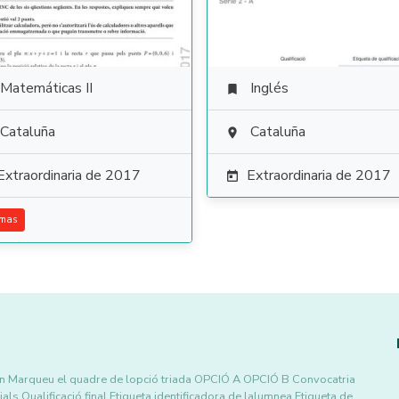
Matemáticas II
Inglés

Cataluña
Cataluña

Extraordinaria de 2017
Extraordinaria de 2017

emas
men Marqueu el quadre de lopció triada OPCIÓ A OPCIÓ B Convocatria
als Qualificació final Etiqueta identificadora de lalumnea Etiqueta de