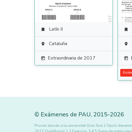
Latín II


Cataluña


Extraordinaria de 2017


#
sist
©
Exámenes de PAU
,
2015
-2026
Proves daccés a la universitat Grec Srie 2 Opció dexa
2017 Qualificació 1 2 Exercicis 3 4 5 Suma de notes parci