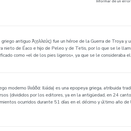
Informar de un error
n griego antiguo Ἀχιλλεύς) fue un héroe de la Guerra de Troya y 
a nieto de Éaco e hijo de Peleo y de Tetis, por lo que se le llam
ificado como «el de los pies ligeros», ya que se le consideraba 
n griego moderno Ιλιάδα: Iliáda) es una epopeya griega, atribuida
os (divididos por los editores, ya en la antigüedad, en 24 cantos
imientos ocurridos durante 51 días en el décimo y último año de l