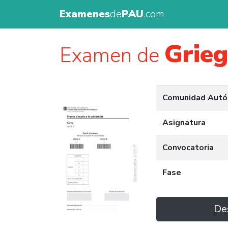
Examenes
de
PAU
.com
Grie
Examen de
Comunidad Aut
Asignatura
Convocatoria
Fase
De