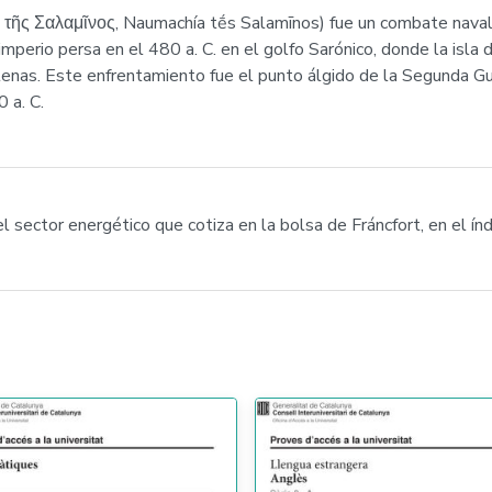
α τῆς Σαλαμῖνος, Naumachía tḗs Salamīnos) fue un combate naval 
imperio persa en el 480 a. C. en el golfo Sarónico, donde la isl
Atenas. Este enfrentamiento fue el punto álgido de la Segunda G
 a. C.
ector energético que cotiza en la bolsa de Fráncfort, en el ín