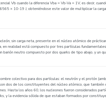
ncial Vb cuando la diferencia Vba = Vb-Va = 1V, es decir, cuand
176565 × 10-19 J, obteniéndose este valor de multiplicar la ca
ucleón, sin carga neta, presente en el núcleo atómico de prácti
a, en realidad está compuesto por tres partículas fundamentale
n barión neutro compuesto por dos quarks de tipo abajo, y un qua
 nombre colectivo para dos partículas: el neutrón y el protón (a
 son dos de los constituyentes del núcleo atómico, que también 
ones. Hasta los años 60, los nucleones fueron considerados par
ks, y la evidencia sólida de que estaban formados por constituy