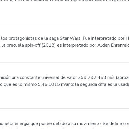
e los protagonistas de la saga Star Wars. Fue interpretado por H
En la precuela spin-off (2018) es interpretado por Alden Ehrenreic
definición una constante universal de valor 299 792 458 m/s (a
lo que es lo mismo 9,46·1015 m/año; la segunda cifra es la usada
es aquella energía que posee debido a su movimiento. Se define co