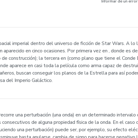
Informar de un error
cial imperial dentro del universo de ficción de Star Wars. A lo l
n aparecido en cinco ocasiones. Por primera vez en , donde es de
e construcción); la tercera en (como plano que tiene el Conde Do
donde aparece en casi toda la película como arma capaz de destru
añeros, buscan conseguir los planos de la Estrella para así pode
a del Imperio Galáctico.
 recorre una perturbación (una onda) en un determinado intervalo
 consecutivos de alguna propiedad física de la onda. En el caso
uciendo una perturbación) puede ser, por ejemplo, su efecto eléct
sminuye hasta anularse, cambia de signo para hacerse negativo 