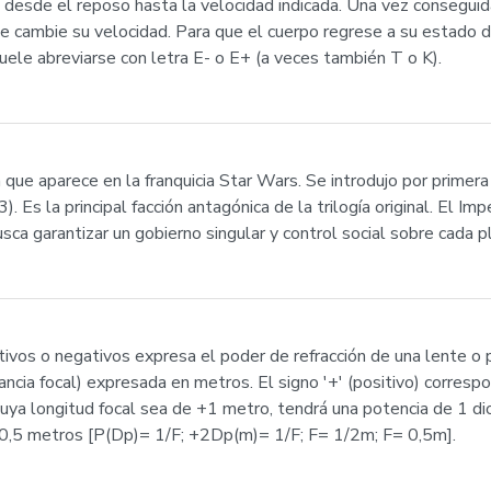
desde el reposo hasta la velocidad indicada. Una vez conseguida 
ue cambie su velocidad. Para que el cuerpo regrese a su estado d
uele abreviarse con letra E- o E+ (a veces también T o K).
ia que aparece en la franquicia Star Wars. Se introdujo por primer
 Es la principal facción antagónica de la trilogía original. El Imp
sca garantizar un gobierno singular y control social sobre cada pla
tivos o negativos expresa el poder de refracción de una lente o p
tancia focal) expresada en metros. El signo '+' (positivo) corresp
 cuya longitud focal sea de +1 metro, tendrá una potencia de 1 di
a 0,5 metros [P(Dp)= 1/F; +2Dp(m)= 1/F; F= 1/2m; F= 0,5m].