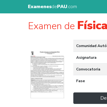
Examenes
de
PAU
.com
Físic
Examen de
Comunidad Aut
Asignatura
Convocatoria
Fase
De