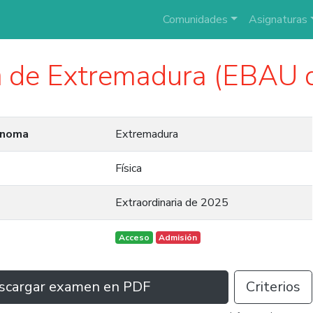
Comunidades
Asignaturas
a
de Extremadura (EBAU 
ónoma
Extremadura
Física
Extraordinaria de 2025
Acceso
Admisión
scargar examen en PDF
Criterios