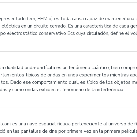
(representado fem, FEM o) es toda causa capaz de mantener una d
e eléctrica en un circuito cerrado. Es una característica de cada g
po electrostático conservativo Ecs cuya circulación, define el vo
da dualidad onda-partícula es un fenómeno cuántico, bien compr
ortamientos típicos de ondas en unos experimentos mientras ap
tos. Dado ese comportamiento dual, es típico de los objetos me
das y como ondas exhiben el fenómeno de la interferencia.
lcon) es una nave espacial ficticia perteneciente al universo de fi
ció en las pantallas de cine por primera vez en la primera pelícu