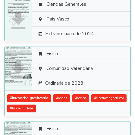
Ciencias Generales


País Vasco

Extraordinaria de 2024

Física


Comunidad Valenciana

Ordinaria de 2023

#
interaccion-gravitatoria
#
ondas
#
optica
#
electromagnetismo
#
fisica-nuclear
Física
