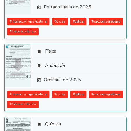
Extraordinaria de 2025

#
interaccion-gravitatoria
#
ondas
#
optica
#
electromagnetismo
#
fisica-relativista
Física


Andalucía

Ordinaria de 2025

#
interaccion-gravitatoria
#
ondas
#
optica
#
electromagnetismo
#
fisica-relativista
Química
