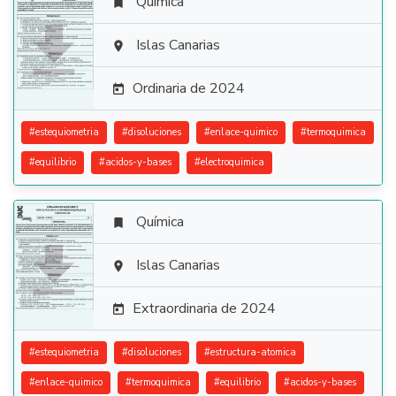
Química


Islas Canarias

Ordinaria de 2024

#
estequiometria
#
disoluciones
#
enlace-quimico
#
termoquimica
#
equilibrio
#
acidos-y-bases
#
electroquimica
Química


Islas Canarias

Extraordinaria de 2024

#
estequiometria
#
disoluciones
#
estructura-atomica
#
enlace-quimico
#
termoquimica
#
equilibrio
#
acidos-y-bases