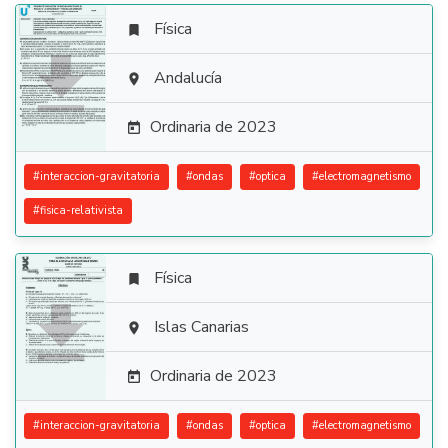
Física


Andalucía

Ordinaria de 2023

#
interaccion-gravitatoria
#
ondas
#
optica
#
electromagnetismo
#
fisica-relativista
Física


Islas Canarias

Ordinaria de 2023

#
interaccion-gravitatoria
#
ondas
#
optica
#
electromagnetismo