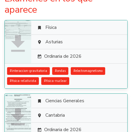
aparece
Física


Asturias

Ordinaria de 2026

#
interaccion-gravitatoria
#
ondas
#
electromagnetismo
#
fisica-relativista
#
fisica-nuclear
Ciencias Generales


Cantabria

Ordinaria de 2026
