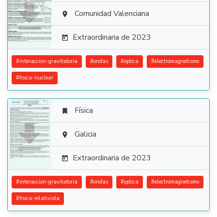

Comunidad Valenciana

Extraordinaria de 2023

#
interaccion-gravitatoria
#
ondas
#
optica
#
electromagnetismo
#
fisica-nuclear
Física


Galicia

Extraordinaria de 2023

#
interaccion-gravitatoria
#
ondas
#
optica
#
electromagnetismo
#
fisica-relativista