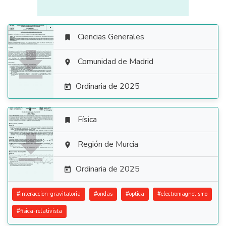
Ciencias Generales


Comunidad de Madrid

Ordinaria de 2025

Física


Región de Murcia

Ordinaria de 2025

#
interaccion-gravitatoria
#
ondas
#
optica
#
electromagnetismo
#
fisica-relativista