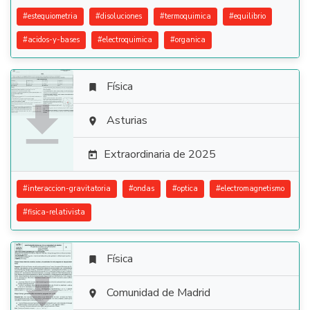
#
estequiometria
#
disoluciones
#
termoquimica
#
equilibrio
#
acidos-y-bases
#
electroquimica
#
organica
Física


Asturias

Extraordinaria de 2025

#
interaccion-gravitatoria
#
ondas
#
optica
#
electromagnetismo
#
fisica-relativista
Física


Comunidad de Madrid
