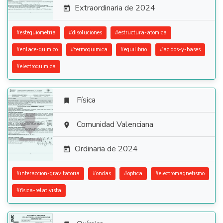
Extraordinaria de 2024

#
estequiometria
#
disoluciones
#
estructura-atomica
#
enlace-quimico
#
termoquimica
#
equilibrio
#
acidos-y-bases
#
electroquimica
Física


Comunidad Valenciana

Ordinaria de 2024

#
interaccion-gravitatoria
#
ondas
#
optica
#
electromagnetismo
#
fisica-relativista