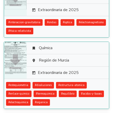
Extraordinaria de 2025

#
interaccion-gravitatoria
#
ondas
#
optica
#
electromagnetismo
#
fisica-relativista
Química


Región de Murcia

Extraordinaria de 2025

#
estequiometria
#
disoluciones
#
estructura-atomica
#
enlace-quimico
#
termoquimica
#
equilibrio
#
acidos-y-bases
#
electroquimica
#
organica