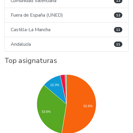
Comunidad Valenciana
13
Fuera de España (UNED)
12
Castilla-La Mancha
11
Andalucía
11
Top asignaturas
10.3%
52.6%
33.6%