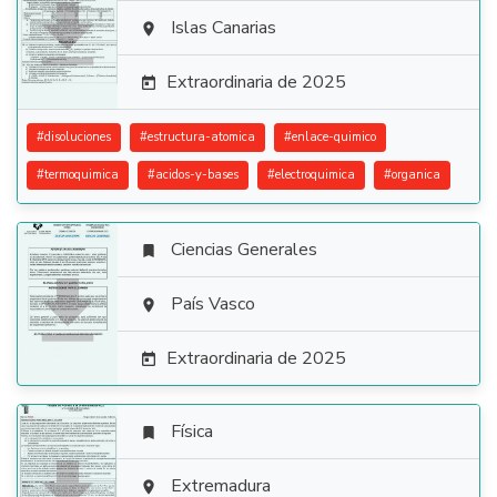

Islas Canarias

Extraordinaria de 2025

#
disoluciones
#
estructura-atomica
#
enlace-quimico
#
termoquimica
#
acidos-y-bases
#
electroquimica
#
organica
Ciencias Generales


País Vasco

Extraordinaria de 2025

Física


Extremadura
