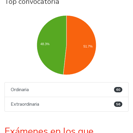
Top convocatoria
48.3%
51.7%
Ordinaria
60
Extraordinaria
56
Exámenes en los que