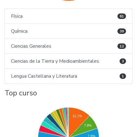
Física
61
Química
39
Ciencias Generales
12
Ciencias de la Tierra y Medioambientales
3
Lengua Castellana y Literatura
1
Top curso
12.1%
7.8%
7.8%