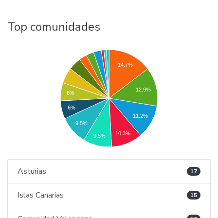
Top comunidades
14.7%
12.9%
6%
6%
11.2%
9.5%
10.3%
9.5%
Asturias
17
Islas Canarias
15