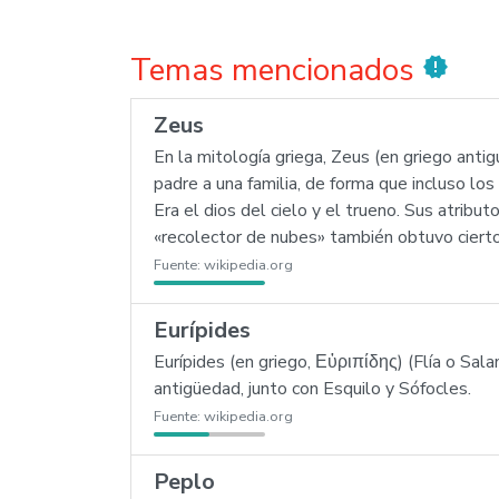
Temas mencionados
new_releases
Zeus
En la mitología griega, Zeus (en griego ant
padre a una familia, de forma que incluso los
Era el dios del cielo y el trueno. Sus atribut
«recolector de nubes» también obtuvo cierto
Fuente:
wikipedia.org
Eurípides
Eurípides (en griego, Εὐριπίδης) (Flía o Sala
antigüedad, junto con Esquilo y Sófocles.
Fuente:
wikipedia.org
Peplo