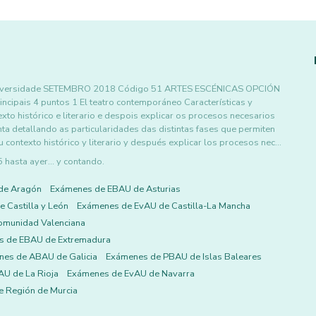
 Universidade SETEMBRO 2018 Código 51 ARTES ESCÉNICAS OPCIÓN
incipais 4 puntos 1 El teatro contemporáneo Características y
exto histórico e literario e despois explicar os procesos necesarios
a detallando as particularidades das distintas fases que permiten
u contexto histórico y literario y después explicar los procesos nec…
asta ayer... y contando.
de Aragón
Exámenes de EBAU de Asturias
 Castilla y León
Exámenes de EvAU de Castilla-La Mancha
omunidad Valenciana
s de EBAU de Extremadura
es de ABAU de Galicia
Exámenes de PBAU de Islas Baleares
U de La Rioja
Exámenes de EvAU de Navarra
 Región de Murcia