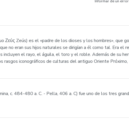
Informar de un error
iguo Ζεύς Zeús) es el «padre de los dioses y los hombres», que 
 que no eran sus hijos naturales se dirigían a él como tal. Era el 
os incluyen el rayo, el águila, el toro y el roble. Además de su h
s rasgos iconográficos de culturas del antiguo Oriente Próximo
mina, c. 484-480 a. C. - Pella, 406 a. C) fue uno de los tres gra