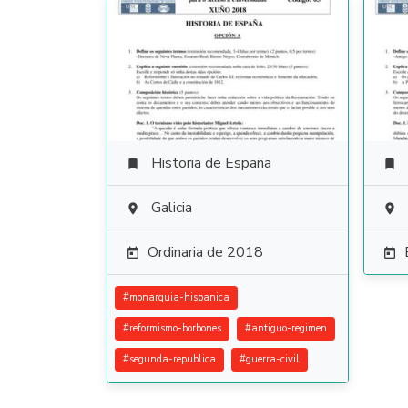
Historia de España


Galicia


Ordinaria de 2018


#
monarquia-hispanica
#
reformismo-borbones
#
antiguo-regimen
#
segunda-republica
#
guerra-civil