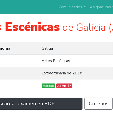
Comunidades
Asignaturas
 Escénicas
de Galicia
ónoma
Galicia
Artes Escénicas
Extraordinaria de 2018
Acceso
Admisión
scargar examen en PDF
Criterios