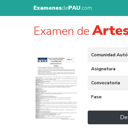
Examenes
de
PAU
.com
Artes
Examen de
Comunidad Aut
Asignatura
Convocatoria
Fase
De