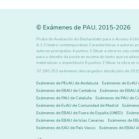
©
Exámenes de PAU
,
2015
-2026
Proba de Avaliación do Bacharelato para o Acceso á
A 1 O teatro contemporáneo Características e autores pr
autores principales 4 puntos 2 Situar a obra no seu cont
para o deseño da posta en escena do texto que se adxunt
materializar o espectáculo 6 puntos 2 Situar la obra en s
37.260.253 exámenes descargados desde julio de 2015 h
Exámenes de PEvAU de Andalucía
Exámenes de EvAU 
Exámenes de EBAU de Cantabria
Exámenes de EBAU de
Exámenes de PAU de Cataluña
Exámenes de PAU de C
Exámenes de EvAU de Comunidad de Madrid
Exámene
Exámenes de EBAU de Fuera de España (UNED)
Exámen
Exámenes de EBAU de Islas Canarias
Exámenes de EBA
Exámenes de EAU de País Vasco
Exámenes de EBAU de