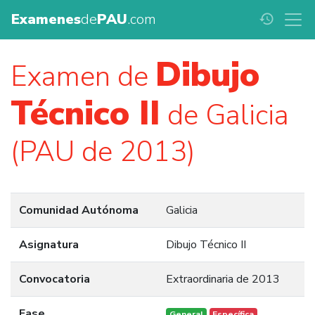
Examenes
de
PAU
.com
history
Dibujo
Examen de
Técnico II
de Galicia
(PAU de 2013)
Comunidad Autónoma
Galicia
Asignatura
Dibujo Técnico II
Convocatoria
Extraordinaria de 2013
Fase
General
Específica