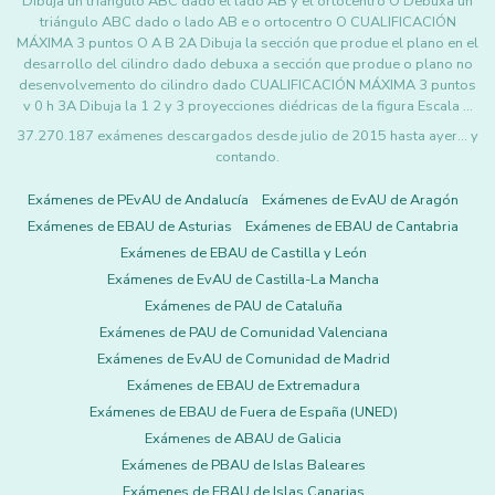
Dibuja un triángulo ABC dado el lado AB y el ortocentro O Debuxa un
triángulo ABC dado o lado AB e o ortocentro O CUALIFICACIÓN
MÁXIMA 3 puntos O A B 2A Dibuja la sección que produe el plano en el
desarrollo del cilindro dado debuxa a sección que produe o plano no
desenvolvemento do cilindro dado CUALIFICACIÓN MÁXIMA 3 puntos
v 0 h 3A Dibuja la 1 2 y 3 proyecciones diédricas de la figura Escala …
37.270.187 exámenes descargados desde julio de 2015 hasta ayer... y
contando.
Exámenes de PEvAU de Andalucía
Exámenes de EvAU de Aragón
Exámenes de EBAU de Asturias
Exámenes de EBAU de Cantabria
Exámenes de EBAU de Castilla y León
Exámenes de EvAU de Castilla-La Mancha
Exámenes de PAU de Cataluña
Exámenes de PAU de Comunidad Valenciana
Exámenes de EvAU de Comunidad de Madrid
Exámenes de EBAU de Extremadura
Exámenes de EBAU de Fuera de España (UNED)
Exámenes de ABAU de Galicia
Exámenes de PBAU de Islas Baleares
Exámenes de EBAU de Islas Canarias