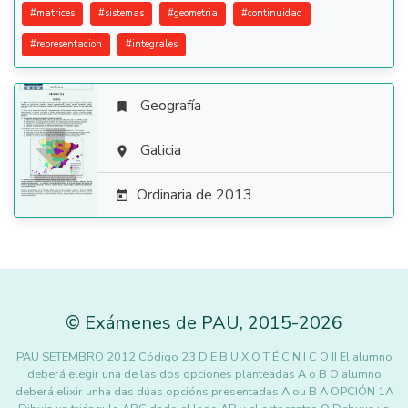
#
matrices
#
sistemas
#
geometria
#
continuidad
#
representacion
#
integrales
Geografía


Galicia

Ordinaria de 2013

©
Exámenes de PAU
,
2015
-2026
PAU SETEMBRO 2012 Código 23 D E B U X O T É C N I C O II El alumno
deberá elegir una de las dos opciones planteadas A o B O alumno
deberá elixir unha das dúas opcións presentadas A ou B A OPCIÓN 1A