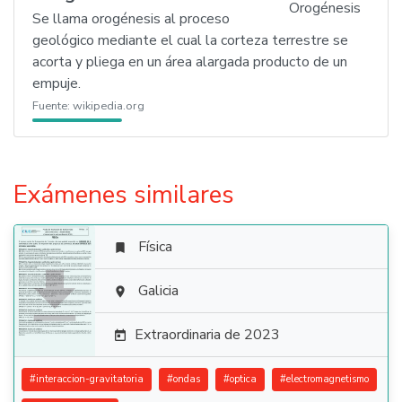
Se llama orogénesis al proceso
geológico mediante el cual la corteza terrestre se
acorta y pliega en un área alargada producto de un
empuje.
Fuente:
wikipedia.org
Exámenes similares
Física


Galicia

Extraordinaria de 2023

#
interaccion-gravitatoria
#
ondas
#
optica
#
electromagnetismo