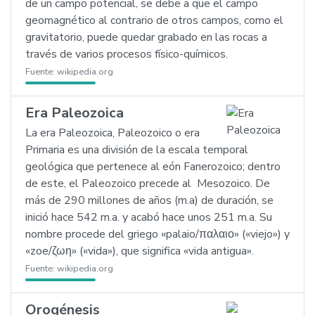
de un campo potencial, se debe a que el campo
geomagnético al contrario de otros campos, como el
gravitatorio, puede quedar grabado en las rocas a
través de varios procesos físico-químicos.
Fuente:
wikipedia.org
Era Paleozoica
La era Paleozoica, Paleozoico o era
Primaria es una división de la escala temporal
geológica que pertenece al eón Fanerozoico; dentro
de este, el Paleozoico precede al Mesozoico. De
más de 290 millones de años (m.a) de duración, se
inició hace 542 m.a. y acabó hace unos 251 m.a. Su
nombre procede del griego «palaio/παλαιο» («viejo») y
«zoe/ζωη» («vida»), que significa «vida antigua».
Fuente:
wikipedia.org
Orogénesis