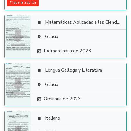
#
fisica-relativista
Matemáticas Aplicadas a las Ciencias Sociales


Galicia

Extraordinaria de 2023

Lengua Gallega y Literatura


Galicia

Ordinaria de 2023

Italiano
