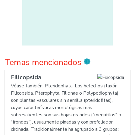
Temas mencionados
new_releases
Filicopsida
Véase también: Pteridophyta. Los helechos (taxón
Filicopsida, Pterophyta, Filicinae o Polypodiophyta)
son plantas vasculares sin semilla (pteridofitas),
cuyas características morfológicas más
sobresalientes son sus hojas grandes ("megafilos" o
"frondes"), usualmente pinadas y con prefoliación
circinada. Tradicionalmente ha agrupado a 3 gruposː