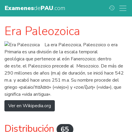
Examenes
de
PAU
.com
history
Era Paleozoica
La era Paleozoica, Paleozoico o era
Primaria es una división de la escala temporal
geológica que pertenece al eón Fanerozoico; dentro
de este, el Paleozoico precede al Mesozoico. De más de
290 millones de años (m.a) de duración, se inició hace 542
m.a. y acabó hace unos 251 m.a. Su nombre procede del
griego «palaio/παλαιο» («viejo») y «zoe/ζωη» («vida»), que
significa «vida antigua».
Ver en Wikipedia.org
Distribución
65