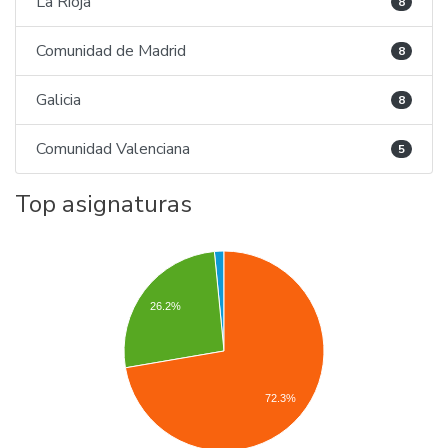
La Rioja
8
Comunidad de Madrid
8
Galicia
8
Comunidad Valenciana
5
Top asignaturas
26.2%
72.3%