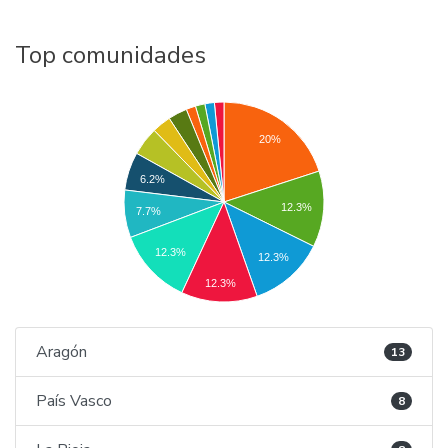
Top comunidades
20%
6.2%
12.3%
7.7%
12.3%
12.3%
12.3%
Aragón
13
País Vasco
8