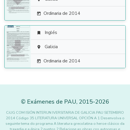

Ordinaria de 2014

Inglés


Galicia

Ordinaria de 2014

©
Exámenes de PAU
,
2015
-2026
CiUG COM ISIÓN INTERUN IVERSITARIA DE GALICIA PAU SETEMBRO
2014 Código 35 LITERATURA UNIVERSAL OPCIÓN A 1 Desenvolva o
seguinte tema do programa A literatura grecolatina o heroe clásico da
traxedia e a épica 2 puntos 2 Relacione as obras cos autoresas e