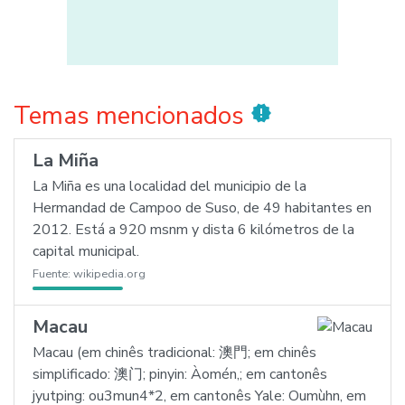
Temas mencionados
new_releases
La Miña
La Miña es una localidad del municipio de la
Hermandad de Campoo de Suso, de 49 habitantes en
2012. Está a 920 msnm y dista 6 kilómetros de la
capital municipal.
Fuente:
wikipedia.org
Macau
Macau (em chinês tradicional: 澳門; em chinês
simplificado: 澳门; pinyin: Àomén,; em cantonês
jyutping: ou3mun4*2, em cantonês Yale: Oumùhn, em