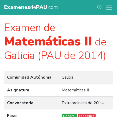
Examenes
de
PAU
.com
history
Examen de
Matemáticas II
de
Galicia (PAU de 2014)
Comunidad Autónoma
Galicia
Asignatura
Matemáticas II
Convocatoria
Extraordinaria de 2014
Fase
General
Específica