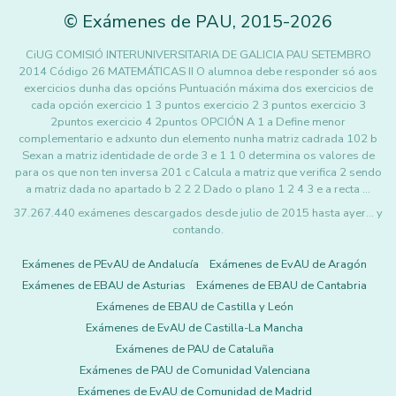
©
Exámenes de PAU
,
2015
-2026
CiUG COMISIÓ INTERUNIVERSITARIA DE GALICIA PAU SETEMBRO
2014 Código 26 MATEMÁTICAS II O alumnoa debe responder só aos
exercicios dunha das opcións Puntuación máxima dos exercicios de
cada opción exercicio 1 3 puntos exercicio 2 3 puntos exercicio 3
2puntos exercicio 4 2puntos OPCIÓN A 1 a Define menor
complementario e adxunto dun elemento nunha matriz cadrada 102 b
Sexan a matriz identidade de orde 3 e 1 1 0 determina os valores de
para os que non ten inversa 201 c Calcula a matriz que verifica 2 sendo
a matriz dada no apartado b 2 2 2 Dado o plano 1 2 4 3 e a recta …
37.267.440 exámenes descargados desde julio de 2015 hasta ayer... y
contando.
Exámenes de PEvAU de Andalucía
Exámenes de EvAU de Aragón
Exámenes de EBAU de Asturias
Exámenes de EBAU de Cantabria
Exámenes de EBAU de Castilla y León
Exámenes de EvAU de Castilla-La Mancha
Exámenes de PAU de Cataluña
Exámenes de PAU de Comunidad Valenciana
Exámenes de EvAU de Comunidad de Madrid