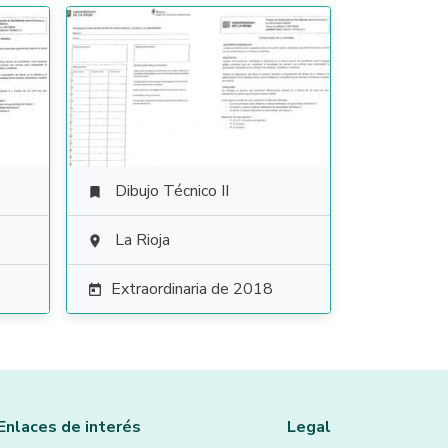
Dibujo Técnico II

La Rioja

Extraordinaria de 2018

Enlaces de interés
Legal