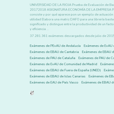
UNIVERSIDAD DE LA RIOJA Prueba de Evaluación de Bach
20172018 ASIGNATURA ECONOMÍA DE LA EMPRESA PARTE 
consiste y por qué aparece pon un ejemplo de actuación
utilidad Elabora una matriz DAFO para una librería basta
significado y distingue entre la productividad de un fact
y eficiencia …
37.281.361 exámenes descargados desde julio de 2015 h
Exámenes de PEvAU de Andalucía
Exámenes de EvAU 
Exámenes de EBAU de Cantabria
Exámenes de EBAU de
Exámenes de PAU de Cataluña
Exámenes de PAU de C
Exámenes de EvAU de Comunidad de Madrid
Exámene
Exámenes de EBAU de Fuera de España (UNED)
Exámen
Exámenes de EBAU de Islas Canarias
Exámenes de EBA
Exámenes de EAU de País Vasco
Exámenes de EBAU de