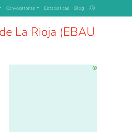
history
Convocatorias
Estadísticas
Blog
de La Rioja (EBAU