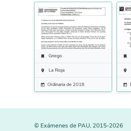
Griego


La Rioja


Ordinaria de 2018


©
Exámenes de PAU
,
2015
-2026