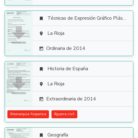
Técnicas de Expresión Gráfico Plástica


La Rioja

Ordinaria de 2014

Historia de España


La Rioja

Extraordinaria de 2014

#
monarquia-hispanica
#
guerra-civil
Geografía
