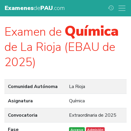
Examenes
de
PAU
.com
history
Química
Examen de
de La Rioja (EBAU de
2025)
Comunidad Autónoma
La Rioja
Asignatura
Química
Convocatoria
Extraordinaria de 2025
Fase
Acceso
Admisión