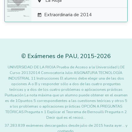

La Rioja

Extraordinaria de 2014

©
Exámenes de PAU
,
2015
-2026
UNIVERSIDAD DE LA RIOJA Prueba de Acceso a la Universidad LOE
Curso 20132014 Convocatoria Julio ASiGNATURA TECNOLOGÍA
INDUSTRIAL 11 Instrucciones El alumno debe elegir una de las dos
opciones A o B y responder sólo a dos de las cuatro preguntas
teóricas y a dos de los cuatro problemas o aplicaciones prácticas
Puntuación La nota máxima que un alumno puede obtener en el examen
es de 1Opuntos 5 correspondientes a las cuestiones teóricas y otros 5
a los problemas o aplicaciones prácticas OPCIÓN A PREGUNTAS
TEÓRICAS Pregunta n 1 Explicar el Teorema de Bernouilli Pregunta n 2
Decir qué es el recoci…
37.283.839 exámenes descargados desde julio de 2015 hasta ayer... y
contando.