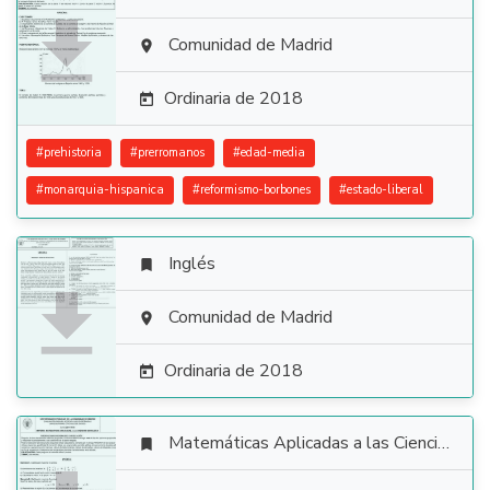

Comunidad de Madrid

Ordinaria de 2018

#
prehistoria
#
prerromanos
#
edad-media
#
monarquia-hispanica
#
reformismo-borbones
#
estado-liberal
Inglés


Comunidad de Madrid

Ordinaria de 2018

Matemáticas Aplicadas a las Ciencias Sociales
