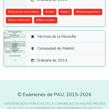

#
interaccion-gravitatoria
#
ondas
#
optica
#
electromagnetismo
#
fisica-relativista
#
fisica-nuclear
Historia de la Filosofía


Comunidad de Madrid

Ordinaria de 2014

©
Exámenes de PAU
,
2015
-2026
UNIVERSIDADES PÚBLICAS DE LA COMUNIDAD DE MADRID PRUEBA
DE ACCESO A LAS ENSEÑANZAS UNIVERSITARIAS OFICIALES DE