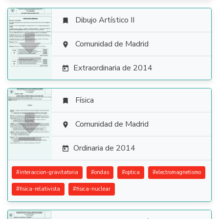
Dibujo Artístico II


Comunidad de Madrid

Extraordinaria de 2014

Física


Comunidad de Madrid

Ordinaria de 2014

#
interaccion-gravitatoria
#
ondas
#
optica
#
electromagnetismo
#
fisica-relativista
#
fisica-nuclear