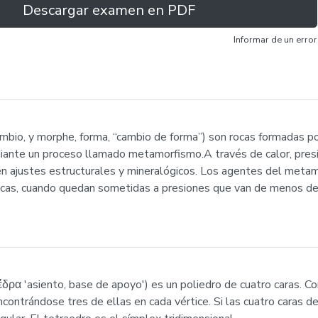
Descargar examen en PDF
Informar de un error
mbio, y morphe, forma, “cambio de forma”) son rocas formadas por
ediante un proceso llamado metamorfismo.A través de calor, presi
en ajustes estructurales y mineralógicos. Los agentes del meta
icas, cuando quedan sometidas a presiones que van de menos de
 ἕδρα 'asiento, base de apoyo') es un poliedro de cuatro caras. C
ncontrándose tres de ellas en cada vértice. Si las cuatro caras d