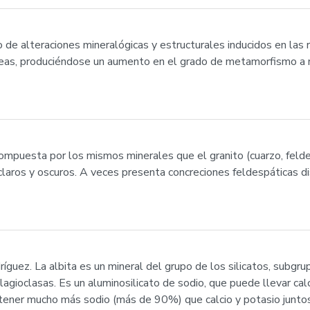
e alteraciones mineralógicas y estructurales inducidos en las r
gneas, produciéndose un aumento en el grado de metamorfismo a
mpuesta por los mismos minerales que el granito (cuarzo, feldes
claros y oscuros. A veces presenta concreciones feldespáticas d
guez. La albita es un mineral del grupo de los silicatos, subgru
ioclasas. Es un aluminosilicato de sodio, que puede llevar calc
ebe tener mucho más sodio (más de 90%) que calcio y potasio jun