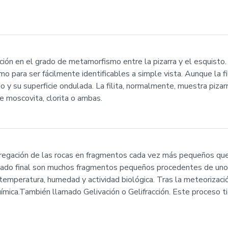
dación en el grado de metamorfismo entre la pizarra y el esquist
o para ser fácilmente identificables a simple vista. Aunque la fil
nado y su superficie ondulada. La filita, normalmente, muestra piz
 moscovita, clorita o ambas.
sgregación de las rocas en fragmentos cada vez más pequeños qu
sultado final son muchos fragmentos pequeños procedentes de uno
emperatura, humedad y actividad biológica. Tras la meteorizaci
ímica.También llamado Gelivación o Gelifracción. Este proceso ti