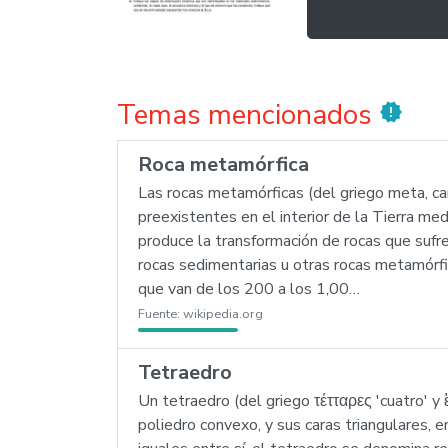
Temas mencionados
new_releases
Roca metamórfica
Las rocas metamórficas (del griego meta, ca
preexistentes en el interior de la Tierra m
produce la transformación de rocas que sufr
rocas sedimentarias u otras rocas metamórf
que van de los 200 a los 1,00…
Fuente:
wikipedia.org
Tetraedro
Un tetraedro (del griego τέτταρες 'cuatro' y
poliedro convexo, y sus caras triangulares, e