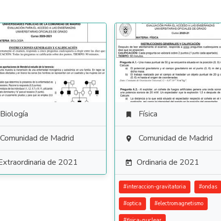
Biología
Física

Comunidad de Madrid
Comunidad de Madrid

Extraordinaria de 2021
Ordinaria de 2021

#
interaccion-gravitatoria
#
ondas
#
optica
#
electromagnetismo
#
fisica-nuclear