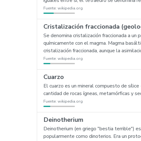
iguales entre sí, el tetraedro se denomina re
Fuente:
wikipedia.org
Cristalización fraccionada (geolo
Se denomina cristalización fraccionada a un
químicamente con el magma. Magma basáltico 
cristalización fraccionada, aunque la asimila
Fuente:
wikipedia.org
Cuarzo
El cuarzo es un mineral compuesto de sílice
cantidad de rocas ígneas, metamórficas y sed
Fuente:
wikipedia.org
Deinotherium
Deinotherium (en griego "bestia terrible") e
popularmente como dinoterios. Era un protoe