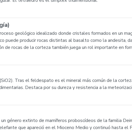
gular. El tetraedro es el símplex tridimensional.
gía)
 proceso geológico idealizado donde cristales formados en un ma
puede producir rocas distintas al basalto como la andesita, dac
ción de rocas de la corteza también juega un rol importante en fo
 (SiO2). Tras el feldespato es el mineral más común de la corte
imentarias. Destaca por su dureza y resistencia a la meteorizació
s un género extinto de mamíferos proboscídeos de la familia Dein
lefante que apareció en el Mioceno Medio y continuó hasta el P