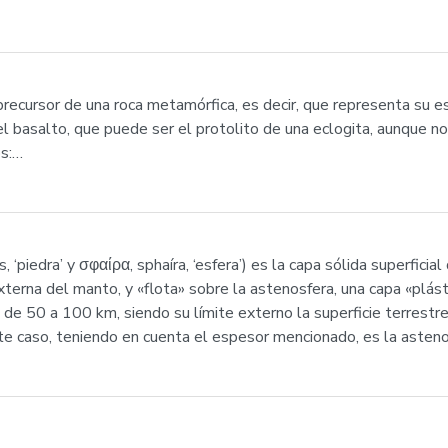
recursor de una roca metamórfica, es decir, que representa su es
 basalto, que puede ser el protolito de una eclogita, aunque no
os:…
s, ‘piedra’ y σφαίρα, sphaíra, ‘esfera’) es la capa sólida superficial
terna del manto, y «flota» sobre la astenosfera, una capa «plás
e 50 a 100 km, siendo su límite externo la superficie terrestre. 
ste caso, teniendo en cuenta el espesor mencionado, es la asteno