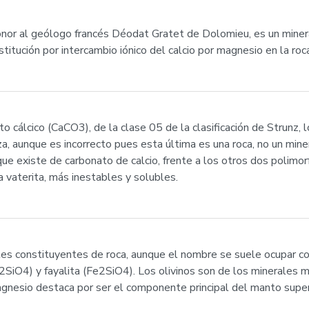
nor al geólogo francés Déodat Gratet de Dolomieu, es un miner
tución por intercambio iónico del calcio por magnesio en la roc
to cálcico (CaCO3), de la clase 05 de la clasificación de Strunz,
a, aunque es incorrecto pues esta última es una roca, no un miner
e que existe de carbonato de calcio, frente a los otros dos polim
 la vaterita, más inestables y solubles.
es constituyentes de roca, aunque el nombre se suele ocupar con 
2SiO4) y fayalita (Fe2SiO4). Los olivinos son de los minerales m
magnesio destaca por ser el componente principal del manto superi