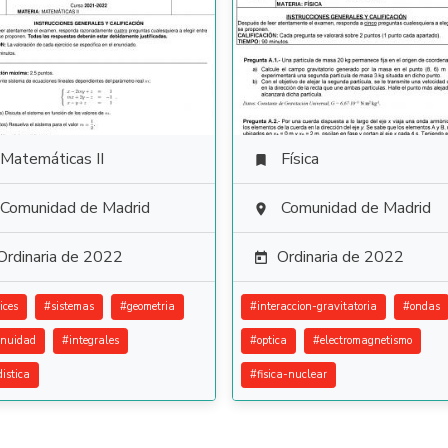
Matemáticas II
Física

Comunidad de Madrid
Comunidad de Madrid

Ordinaria de 2022
Ordinaria de 2022

ices
#
sistemas
#
geometria
#
interaccion-gravitatoria
#
ondas
inuidad
#
integrales
#
optica
#
electromagnetismo
distica
#
fisica-nuclear