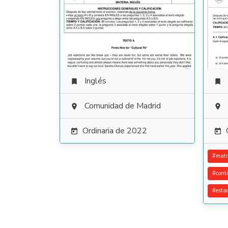
Inglés


Comunidad de Madrid


Ordinaria de 2022


#
matr
#
cont
#
esta