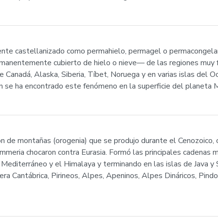
ente castellanizado como permahielo, permagel o permacongela
ntemente cubierto de hielo o nieve— de las regiones muy fría
 Canadá, Alaska, Siberia, Tíbet, Noruega y en varias islas del O
én se ha encontrado este fenómeno en la superficie del planeta 
n de montañas (orogenia) que se produjo durante el Cenozoico, c
immeria chocaron contra Eurasia. Formó las principales cadenas 
Mediterráneo y el Himalaya y terminando en las islas de Java y
dillera Cantábrica, Pirineos, Alpes, Apeninos, Alpes Dináricos, P