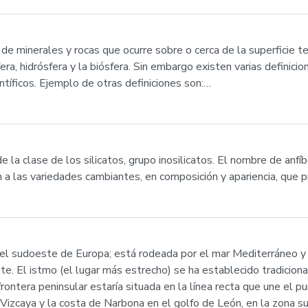
de minerales y rocas que ocurre sobre o cerca de la superficie t
ra, hidrósfera y la biósfera. Sin embargo existen varias definici
entíficos. Ejemplo de otras definiciones son:…
 la clase de los silicatos, grupo inosilicatos. El nombre de anfí
n a las variedades cambiantes, en composición y apariencia, que 
n el sudoeste de Europa; está rodeada por el mar Mediterráneo y 
e. El istmo (el lugar más estrecho) se ha establecido tradicional
 frontera peninsular estaría situada en la línea recta que une el 
Vizcaya y la costa de Narbona en el golfo de León, en la zona sur