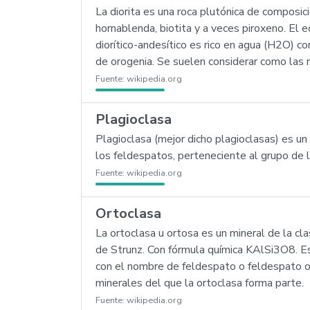
La diorita es una roca plutónica de composi
hornablenda, biotita y a veces piroxeno. El e
diorítico-andesítico es rico en agua (H2O) c
de orogenia. Se suelen considerar como las ro
Fuente:
wikipedia.org
Plagioclasa
Plagioclasa (mejor dicho plagioclasas) es un 
los feldespatos, perteneciente al grupo de 
Fuente:
wikipedia.org
Ortoclasa
La ortoclasa u ortosa es un mineral de la cla
de Strunz. Con fórmula química KAlSi3O8. E
con el nombre de feldespato o feldespato or
minerales del que la ortoclasa forma parte.
Fuente:
wikipedia.org