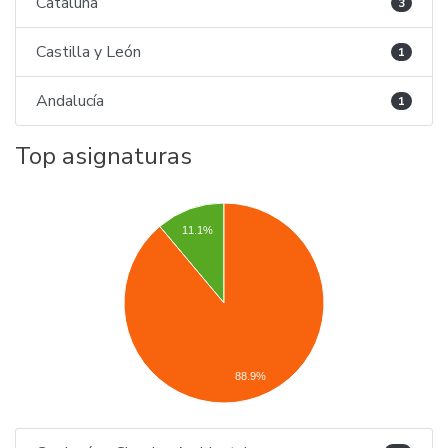
Cataluña
3
Castilla y León
1
Andalucía
1
Top asignaturas
11.1%
88.9%