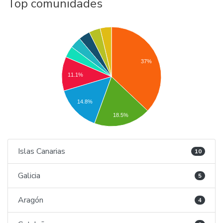
Top comunidades
37%
11.1%
14.8%
18.5%
Islas Canarias
10
Galicia
5
Aragón
4