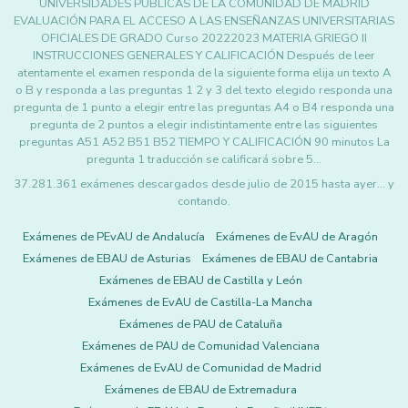
UNIVERSIDADES PÚBLICAS DE LA COMUNIDAD DE MADRID
EVALUACIÓN PARA EL ACCESO A LAS ENSEÑANZAS UNIVERSITARIAS
OFICIALES DE GRADO Curso 20222023 MATERIA GRIEGO II
INSTRUCCIONES GENERALES Y CALIFICACIÓN Después de leer
atentamente el examen responda de la siguiente forma elija un texto A
o B y responda a las preguntas 1 2 y 3 del texto elegido responda una
pregunta de 1 punto a elegir entre las preguntas A4 o B4 responda una
pregunta de 2 puntos a elegir indistintamente entre las siguientes
preguntas A51 A52 B51 B52 TIEMPO Y CALIFICACIÓN 90 minutos La
pregunta 1 traducción se calificará sobre 5…
37.281.361 exámenes descargados desde julio de 2015 hasta ayer... y
contando.
Exámenes de PEvAU de Andalucía
Exámenes de EvAU de Aragón
Exámenes de EBAU de Asturias
Exámenes de EBAU de Cantabria
Exámenes de EBAU de Castilla y León
Exámenes de EvAU de Castilla-La Mancha
Exámenes de PAU de Cataluña
Exámenes de PAU de Comunidad Valenciana
Exámenes de EvAU de Comunidad de Madrid
Exámenes de EBAU de Extremadura