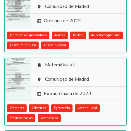

Comunidad de Madrid

Ordinaria de 2023

#
interaccion-gravitatoria
#
ondas
#
optica
#
electromagnetismo
#
fisica-relativista
#
fisica-nuclear
Matemáticas II


Comunidad de Madrid

Extraordinaria de 2023

#
matrices
#
sistemas
#
geometria
#
continuidad
#
representacion
#
estadistica