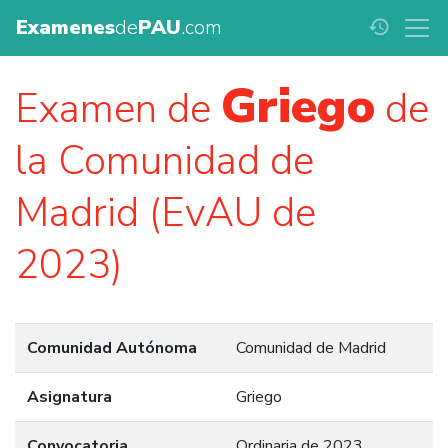
Examenes
de
PAU
.com
history
Griego
Examen de
de
la Comunidad de
Madrid (EvAU de
2023)
Comunidad Autónoma
Comunidad de Madrid
Asignatura
Griego
Convocatoria
Ordinaria de 2023