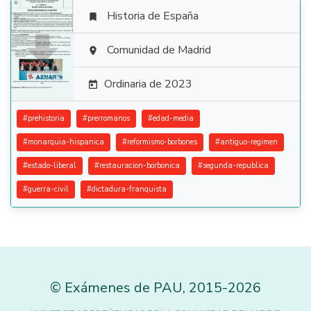
Historia de España


Comunidad de Madrid

Ordinaria de 2023

#
prehistoria
#
prerromanos
#
edad-media
#
monarquia-hispanica
#
reformismo-borbones
#
antiguo-regimen
#
estado-liberal
#
restauracion-borbonica
#
segunda-republica
#
guerra-civil
#
dictadura-franquista
©
Exámenes de PAU
,
2015
-2026