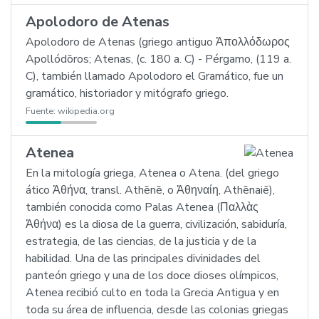
Apolodoro de Atenas
Apolodoro de Atenas (griego antiguo Ἀπολλόδωρος
Apollódōros; Atenas, (c. 180 a. C) - Pérgamo, (119 a.
C), también llamado Apolodoro el Gramático, fue un
gramático, historiador y mitógrafo griego.
Fuente:
wikipedia.org
Atenea
En la mitología griega, Atenea o Atena. (del griego
ático Ἀθήνα, transl. Athēnē, o Ἀθηναίη, Athēnaiē),
también conocida como Palas Atenea (Παλλὰς
Ἀθήνα) es la diosa de la guerra, civilización, sabiduría,
estrategia, de las ciencias, de la justicia y de la
habilidad. Una de las principales divinidades del
panteón griego y una de los doce dioses olímpicos,
Atenea recibió culto en toda la Grecia Antigua y en
toda su área de influencia, desde las colonias griegas