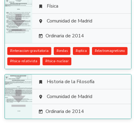
Física


Comunidad de Madrid

Ordinaria de 2014

#
interaccion-gravitatoria
#
ondas
#
optica
#
electromagnetismo
#
fisica-relativista
#
fisica-nuclear
Historia de la Filosofía


Comunidad de Madrid

Ordinaria de 2014
