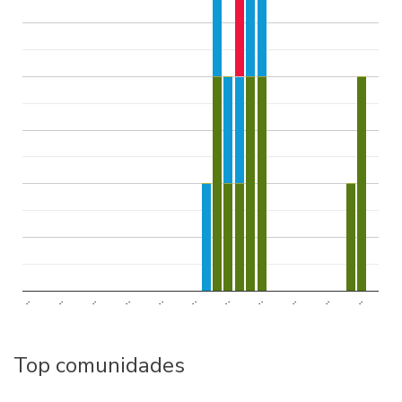
..
..
..
..
..
..
..
..
..
..
..
Top comunidades