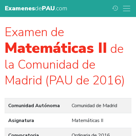
Examenes
de
PAU
.com
history
Examen de
Matemáticas II
de
la Comunidad de
Madrid (PAU de 2016)
Comunidad Autónoma
Comunidad de Madrid
Asignatura
Matemáticas II
Convocatoria
Ordinaria de 2016