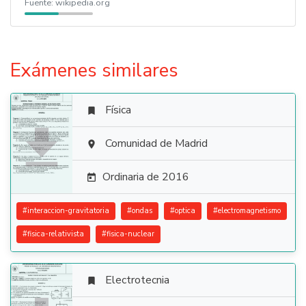
Fuente:
wikipedia.org
Exámenes similares
Física


Comunidad de Madrid

Ordinaria de 2016

#
interaccion-gravitatoria
#
ondas
#
optica
#
electromagnetismo
#
fisica-relativista
#
fisica-nuclear
Electrotecnia
