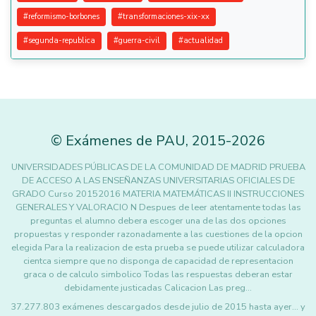
#
reformismo-borbones
#
transformaciones-xix-xx
#
segunda-republica
#
guerra-civil
#
actualidad
©
Exámenes de PAU
,
2015
-2026
UNIVERSIDADES PÚBLICAS DE LA COMUNIDAD DE MADRID PRUEBA
DE ACCESO A LAS ENSEÑANZAS UNIVERSITARIAS OFICIALES DE
GRADO Curso 20152016 MATERIA MATEMÁTICAS II INSTRUCCIONES
GENERALES Y VALORACIO N Despues de leer atentamente todas las
preguntas el alumno debera escoger una de las dos opciones
propuestas y responder razonadamente a las cuestiones de la opcion
elegida Para la realizacion de esta prueba se puede utilizar calculadora
cientca siempre que no disponga de capacidad de representacion
graca o de calculo simbolico Todas las respuestas deberan estar
debidamente justicadas Calicacion Las preg…
37.277.803 exámenes descargados desde julio de 2015 hasta ayer... y