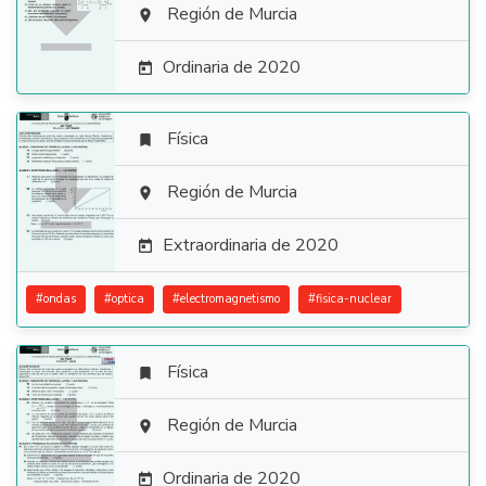

Región de Murcia

Ordinaria de 2020

Física


Región de Murcia

Extraordinaria de 2020

#
ondas
#
optica
#
electromagnetismo
#
fisica-nuclear
Física


Región de Murcia

Ordinaria de 2020
