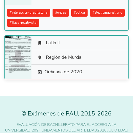
#
interaccion-gravitatoria
#
ondas
#
optica
#
electromagnetismo
#
fisica-relativista
Latín II


Región de Murcia

Ordinaria de 2020

©
Exámenes de PAU
,
2015
-2026
EVALUACIÓN DE BACHILLERATO PARA EL ACCESO A LA
UNIVERSIDAD 209 FUNDAMENTOS DEL ARTE EBAU2020 JULIO EBAU