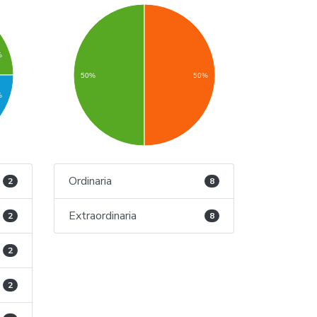
%
50%
50%
%
Ordinaria
2
8
Extraordinaria
2
8
2
2