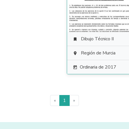
Dibujo Técnico II

Región de Murcia

Ordinaria de 2017

«
1
»