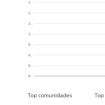
1…
1…
1…
1…
0…
0…
0…
0…
Top comunidades
Top