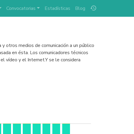
history
Convocatorias
Estadísticas
Blog
la y otros medios de comunicación a un público
n basada en ésta. Los comunicadores técnicos
el vídeo y el Internet.Y se le considera