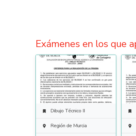
Exámenes en los que a
Dibujo Técnico II


Región de Murcia

