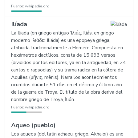
Fuente:
wikipedia.org
Ilíada
La Ilíada (en griego antiguo Ἰλιάς: Iliás; en griego
moderno Ιλιάδα: Iliáda) es una epopeya griega,
atribuida tradicionalmente a Homero. Compuesta en
hexámetros dactílicos, consta de 15 693 versos
(divididos por los editores, ya en la antigüedad, en 24
cantos o rapsodias) y su trama radica en la cólera de
Aquiles (μῆνις, mênis). Narra los acontecimientos
ocurridos durante 51 días en el décimo y último año
de la guerra de Troya. El título de la obra deriva del
nombre griego de Troya, Ιlión.
Fuente:
wikipedia.org
Aqueo (pueblo)
Los aqueos (del latín achaeu; griego, Akhaioí) es uno