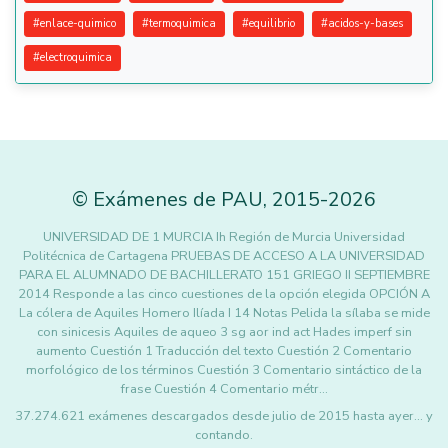
#
enlace-quimico
#
termoquimica
#
equilibrio
#
acidos-y-bases
#
electroquimica
©
Exámenes de PAU
,
2015
-2026
UNIVERSIDAD DE 1 MURCIA Ih Región de Murcia Universidad
Politécnica de Cartagena PRUEBAS DE ACCESO A LA UNIVERSIDAD
PARA EL ALUMNADO DE BACHILLERATO 151 GRIEGO II SEPTIEMBRE
2014 Responde a las cinco cuestiones de la opción elegida OPCIÓN A
La cólera de Aquiles Homero Ilíada I 14 Notas Pelida la sílaba se mide
con sinicesis Aquiles de aqueo 3 sg aor ind act Hades imperf sin
aumento Cuestión 1 Traducción del texto Cuestión 2 Comentario
morfológico de los términos Cuestión 3 Comentario sintáctico de la
frase Cuestión 4 Comentario métr…
37.274.621 exámenes descargados desde julio de 2015 hasta ayer... y
contando.