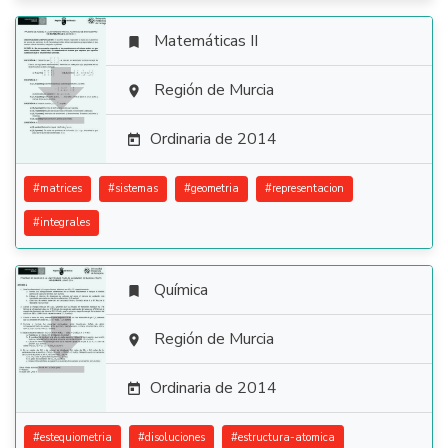
Matemáticas II


Región de Murcia

Ordinaria de 2014

#
matrices
#
sistemas
#
geometria
#
representacion
#
integrales
Química


Región de Murcia

Ordinaria de 2014

#
estequiometria
#
disoluciones
#
estructura-atomica