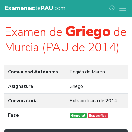
Examenes
de
PAU
.com
history
Griego
Examen de
de
Murcia (PAU de 2014)
Comunidad Autónoma
Región de Murcia
Asignatura
Griego
Convocatoria
Extraordinaria de 2014
Fase
General
Específica