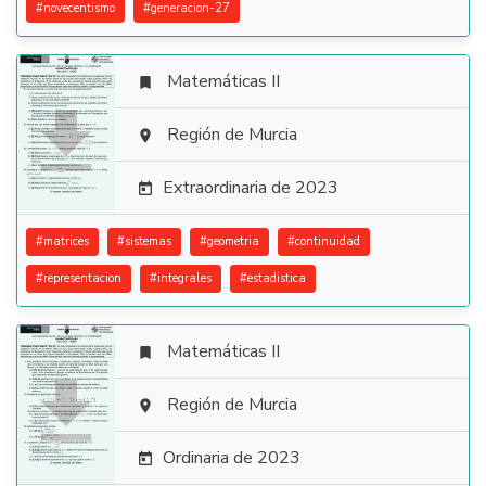
#
novecentismo
#
generacion-27
Matemáticas II


Región de Murcia

Extraordinaria de 2023

#
matrices
#
sistemas
#
geometria
#
continuidad
#
representacion
#
integrales
#
estadistica
Matemáticas II


Región de Murcia

Ordinaria de 2023
