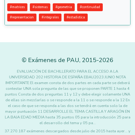
#
matrices
#
sistemas
#
geometria
#
continuidad
#
representacion
#
integrales
#
estadistica
©
Exámenes de PAU
,
2015
-2026
EVALUACIÓN DE BACHILLERATO PARA EL ACCESO A LA
UNIVERSIDAD 202 HISTORIA DE ESPAÑA EBAU2023 JUNIO NOTA
IMPORTANTE El examen consta de dos partes en cada parte se deberá
contestar UNA sola pregunta de las que se proponen PARTE 1 hasta 4
puntos Consta de dos preguntas 11 y 12 y debe elegir solamente UNA
de ellas sin mezclarlas o se responde a la 11 o se responde a la 12 En
el caso de que se responda a las dos se tendrá en cuenta solo la de
mayor puntuación 11 DESARROLLE EL TEMA CASTILLA Y ARAGÓN EN
LA BAJA EDAD MEDIA hasta 35 puntos 05 para la introducción 25 para
el desarrollo del tema y 05 pa…
37.270.187 exámenes descargados desde julio de 2015 hasta ayer... y