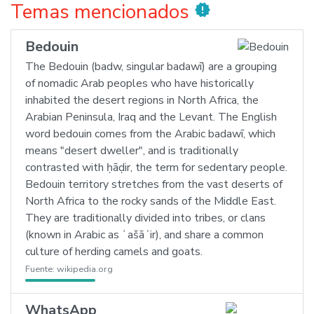
Temas mencionados
new_releases
Bedouin
The Bedouin (badw, singular badawī) are a grouping
of nomadic Arab peoples who have historically
inhabited the desert regions in North Africa, the
Arabian Peninsula, Iraq and the Levant. The English
word bedouin comes from the Arabic badawī, which
means "desert dweller", and is traditionally
contrasted with ḥāḍir, the term for sedentary people.
Bedouin territory stretches from the vast deserts of
North Africa to the rocky sands of the Middle East.
They are traditionally divided into tribes, or clans
(known in Arabic as ʿašāʾir), and share a common
culture of herding camels and goats.
Fuente:
wikipedia.org
WhatsApp