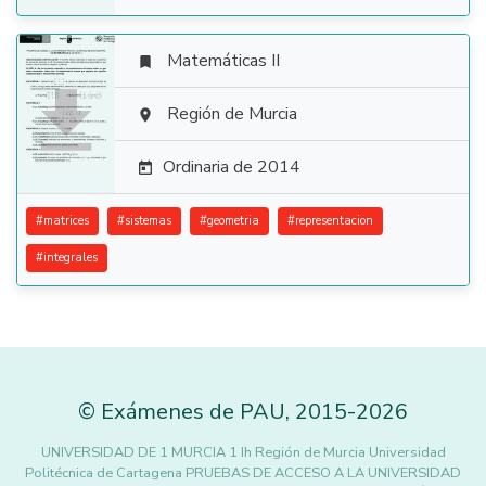
Matemáticas II


Región de Murcia

Ordinaria de 2014

#
matrices
#
sistemas
#
geometria
#
representacion
#
integrales
©
Exámenes de PAU
,
2015
-2026
UNIVERSIDAD DE 1 MURCIA 1 Ih Región de Murcia Universidad
Politécnica de Cartagena PRUEBAS DE ACCESO A LA UNIVERSIDAD