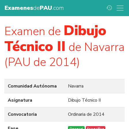
Examenes
de
PAU
.com
history
Dibujo
Examen de
Técnico II
de Navarra
(PAU de 2014)
Comunidad Autónoma
Navarra
Asignatura
Dibujo Técnico II
Convocatoria
Ordinaria de 2014
Fase
General
Específica