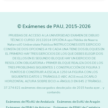
©
Exámenes de PAU
,
2015
-2026
PRUEBAS DE ACCESO A LA UNIVERSIDAD EXAMEN DE DIBUJO
TÉCNICO CURSO 20132014 OPCIÓN A upo Piiblka de Naarra
NafarroiJO Unibersitate Publiloa INSTRUCCIONES ESTE EJERCICIO
CONSTA DE DOS OPCIONES A Y8 CADA UNA TIENE DOS BLOQUES EN
EL PRIMERO HAY TRES EJERCICIOS DE LOS QUE DEBES ELEGIR DOS
DE ELLOS EN El SEGUNDO BLOQUE HAY UN EJERCICIO DE
RESOLCIÓN OBLIGATORIA r PRIMER BLOQUE REALIZA DOS DE LOS
TRES PROBLEMAS SIGUIENTES 1 CONSTRUCCIÓN DE FIGURA 3
PUNTOS B CONSTRUIR A ESCALA 1250 lA FIGURA CON LOS
SIGUIENTES DATOS 1 TRIÁNGULO ABC AClS mcoLOCARLO
HORIZONTAL ALTURA SOBRE BClO m ÁNGULO EN 845 2 TRIÁNGU…
37.274.621 exámenes descargados desde julio de 2015 hasta ayer... y
contando.
Exámenes de PEvAU de Andalucía
Exámenes de EvAU de Aragón
Exámenes de EBAU de Asturias
Exámenes de EBAU de Cantabria