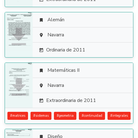
Alemán


Navarra

Ordinaria de 2011

Matemáticas II


Navarra

Extraordinaria de 2011

#
matrices
#
sistemas
#
geometria
#
continuidad
#
integrales
Diseño
