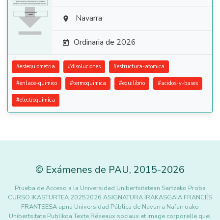

Navarra

Ordinaria de 2026

#
estequiometria
#
disoluciones
#
estructura-atomica
#
enlace-quimico
#
termoquimica
#
equilibrio
#
acidos-y-bases
#
electroquimica
©
Exámenes de PAU
,
2015
-2026
Prueba de Acceso a la Universidad Unibertsitatean Sartzeko Proba
CURSO IKASTURTEA 20252026 ASIGNATURA IRAKASGAIA FRANCÉS
FRANTSESA upna Universidad Pública de Navarra Nafarroako
Unibertsitate Publikoa Texte Réseaux sociaux et image corporelle quel