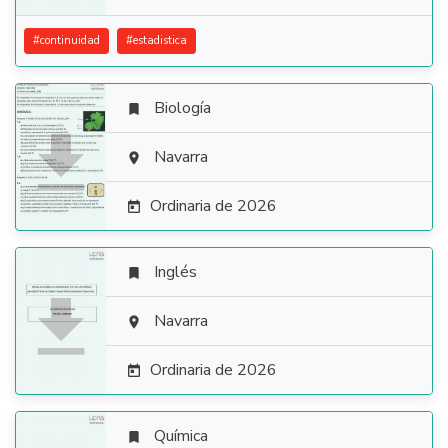
#
continuidad
#
estadistica
Biología


Navarra

Ordinaria de 2026

Inglés


Navarra

Ordinaria de 2026

Química
