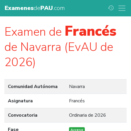
Examenes
de
PAU
.com
history
Francés
Examen de
de Navarra (EvAU de
2026)
Comunidad Autónoma
Navarra
Asignatura
Francés
Convocatoria
Ordinaria de 2026
Fase
Acceso