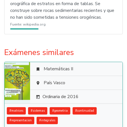
orográfica de estratos en forma de tablas. Se
construye sobre rocas sedimentarias recientes y que
no han sido sometidas a tensiones orogénicas.
Fuente:
wikipedia.org
Exámenes similares
Matemáticas II


País Vasco

Ordinaria de 2016

#
matrices
#
sistemas
#
geometria
#
continuidad
#
representacion
#
integrales