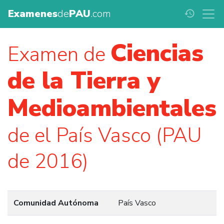
Examenes
de
PAU
.com
history
Ciencias
Examen de
de la Tierra y
Medioambientales
de el País Vasco (PAU
de 2016)
Comunidad Autónoma
País Vasco