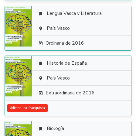
Lengua Vasca y Literatura


País Vasco

Ordinaria de 2016

Historia de España


País Vasco

Extraordinaria de 2016

#
dictadura-franquista
Biología
