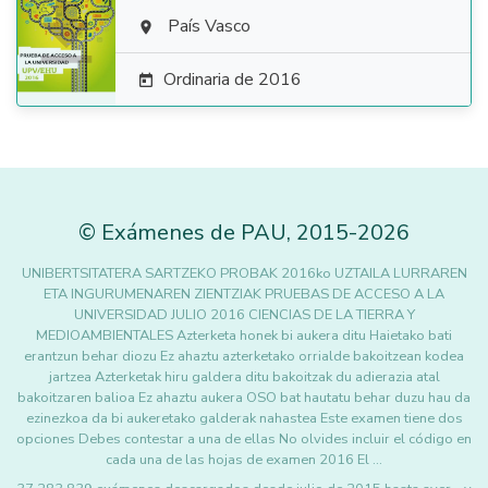

País Vasco

Ordinaria de 2016

©
Exámenes de PAU
,
2015
-2026
UNIBERTSITATERA SARTZEKO PROBAK 2016ko UZTAILA LURRAREN
ETA INGURUMENAREN ZIENTZIAK PRUEBAS DE ACCESO A LA
UNIVERSIDAD JULIO 2016 CIENCIAS DE LA TIERRA Y
MEDIOAMBIENTALES Azterketa honek bi aukera ditu Haietako bati
erantzun behar diozu Ez ahaztu azterketako orrialde bakoitzean kodea
jartzea Azterketak hiru galdera ditu bakoitzak du adierazia atal
bakoitzaren balioa Ez ahaztu aukera OSO bat hautatu behar duzu hau da
ezinezkoa da bi aukeretako galderak nahastea Este examen tiene dos
opciones Debes contestar a una de ellas No olvides incluir el código en
cada una de las hojas de examen 2016 El …