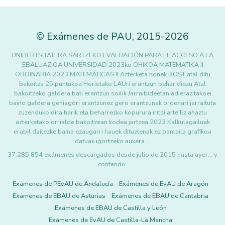
©
Exámenes de PAU
,
2015
-2026
UNIBERTSITATERA SARTZEKO EVALUACIÓN PARA EL ACCESO A LA
EBALUAZIOA UNIVERSIDAD 2023ko OHIKOA MATEMATIKA II
ORDINARIA 2023 MATEMÁTICAS II Azterketa honek BOST atal ditu
bakoitza 25 puntukoa Horietako LAUri erantzun behar diezu Atal
bakoitzeko galdera bati erantzun soilik Jarraibideetan adierazitakoei
baino galdera gehiagori erantzunez gero erantzunak ordenari jarraituta
zuzenduko dira harik eta beharrezko kopurura iritsi arte Ez ahaztu
azterketako orrialde bakoitzean kodea jartzea 2023 Kalkulagailuak
erabil daitezke baina ezaugarri hauek dituztenak ez pantaila grafikoa
datuak igortzeko aukera …
37.285.854 exámenes descargados desde julio de 2015 hasta ayer... y
contando.
Exámenes de PEvAU de Andalucía
Exámenes de EvAU de Aragón
Exámenes de EBAU de Asturias
Exámenes de EBAU de Cantabria
Exámenes de EBAU de Castilla y León
Exámenes de EvAU de Castilla-La Mancha