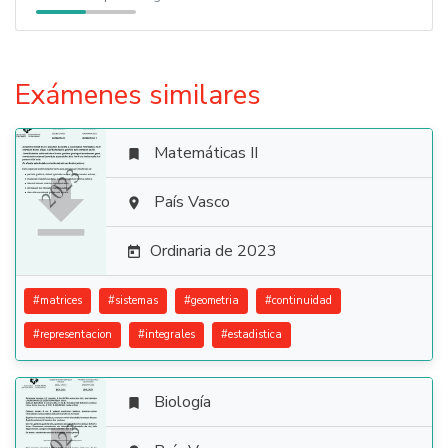
Exámenes similares
Matemáticas II


País Vasco

Ordinaria de 2023

#
matrices
#
sistemas
#
geometria
#
continuidad
#
representacion
#
integrales
#
estadistica
Biología
