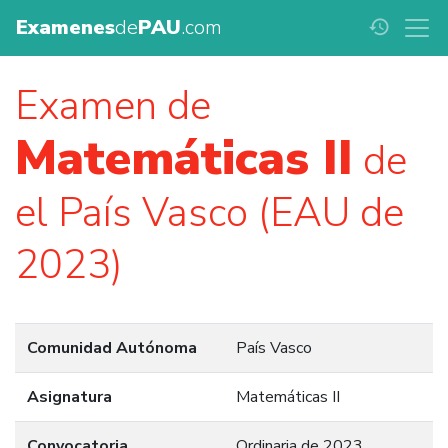
Examenes
de
PAU
.com
history
Examen de
Matemáticas II
de
el País Vasco (EAU de
2023)
Comunidad Autónoma
País Vasco
Asignatura
Matemáticas II
Convocatoria
Ordinaria de 2023